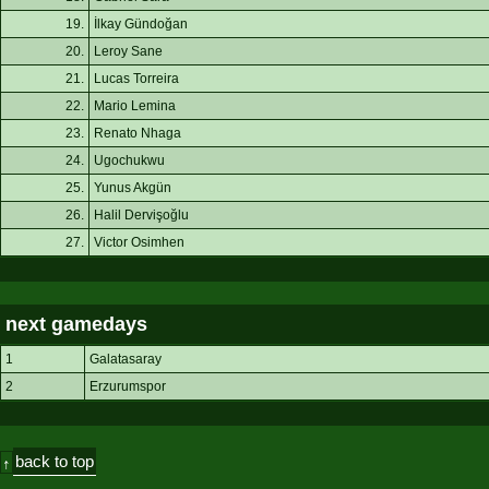
19.
İlkay Gündoğan
20.
Leroy Sane
21.
Lucas Torreira
22.
Mario Lemina
23.
Renato Nhaga
24.
Ugochukwu
25.
Yunus Akgün
26.
Halil Dervişoğlu
27.
Victor Osimhen
next gamedays
1
Galatasaray
2
Erzurumspor
back to top
↑