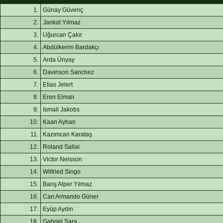
1.
Günay Güvenç
2.
Jankat Yılmaz
3.
Uğurcan Çakır
4.
Abdülkerim Bardakçı
5.
Arda Ünyay
6.
Davinson Sanchez
7.
Elias Jelert
8.
Eren Elmalı
9.
Ismail Jakobs
10.
Kaan Ayhan
11.
Kazımcan Karataş
12.
Roland Sallai
13.
Victor Nelsson
14.
Wilfried Singo
15.
Barış Alper Yılmaz
16.
Can Armando Güner
17.
Eyüp Aydın
18.
Gabriel Sara