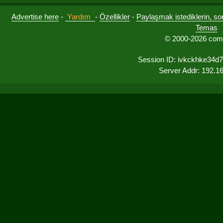
Advertise here
-
Yardım
-
Özellikler
-
Paylaşmak istediklerin, sorul
Temas
© 2000-2026 comu
Session ID: ivkckhke34d
Server Addr: 192.1