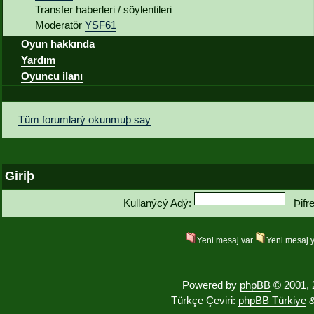
Transfer haberleri / söylentileri
Moderatör
YSF61
Oyun hakkında
Yardım
Oyuncu ilanı
Tüm forumlarý okunmuþ say
Giriþ
Kullanýcý Adý:
Þifr
Yeni mesaj var
Yeni mesaj 
Powered by
phpBB
© 2001, 
Türkçe Çeviri:
phpBB Türkiye
&