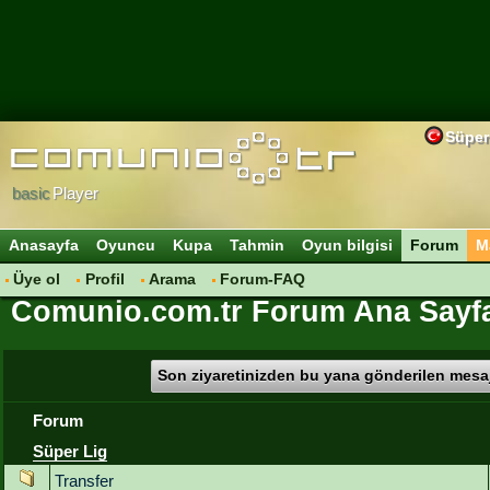
Süper
basic
Player
Anasayfa
Oyuncu
Kupa
Tahmin
Oyun bilgisi
Forum
M
Üye ol
Profil
Arama
Forum-FAQ
Comunio.com.tr Forum Ana Sayf
Son ziyaretinizden bu yana gönderilen mesaj
Forum
Süper Lig
Transfer