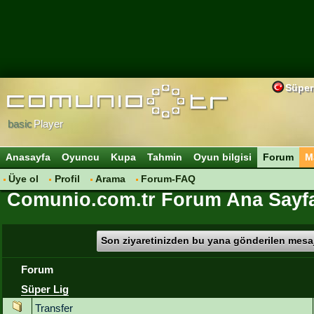
Süper
basic
Player
Anasayfa
Oyuncu
Kupa
Tahmin
Oyun bilgisi
Forum
M
Üye ol
Profil
Arama
Forum-FAQ
Comunio.com.tr Forum Ana Sayf
Son ziyaretinizden bu yana gönderilen mesaj
Forum
Süper Lig
Transfer