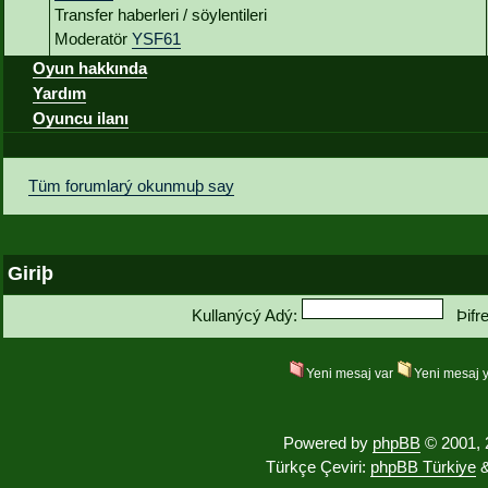
Transfer haberleri / söylentileri
Moderatör
YSF61
Oyun hakkında
Yardım
Oyuncu ilanı
Tüm forumlarý okunmuþ say
Giriþ
Kullanýcý Adý:
Þifr
Yeni mesaj var
Yeni mesaj 
Powered by
phpBB
© 2001, 
Türkçe Çeviri:
phpBB Türkiye
&