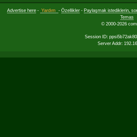
Advertise here
-
Yardım
-
Özellikler
-
Paylaşmak istediklerin, sorul
Temas
© 2000-2026 comu
Session ID: ppsi5b72ak8
Server Addr: 192.1