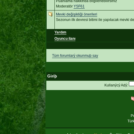
Puanlama hakkında bilgilenebilirsiniz
Moderatör
YSF61
Mevki değişikliği önerileri
Sezonun ilk devresi bitimi ile yapılacak mevki değ
Yardım
Oyuncu ilanı
Tüm forumlarý okunmuþ say
Giriþ
Kullanýcý Adý:
P
Tür