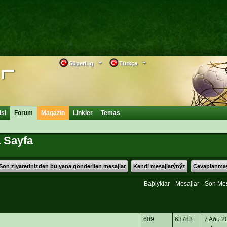
SüperLig
Türkçe
isi
Forum
Magazin
Linkler
Temas
 Sayfa
Son ziyaretinizden bu yana gönderilen mesajlar
Kendi mesajlarýnýz
Cevaplanmay
Baþlýklar
Mesajlar
Son Me
609
63783
7 Aðu 2