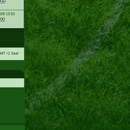
n
026 13:53
MT +2 Saat