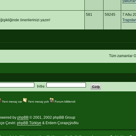
yakuna
581
59245
7 Aðu 2
işikliğinde önerilerinizi yazın!
Trapstar
Tüm zamanlar G
Þifre:
Yeni mesaj var
Yeni mesaj yok
Forum kilitlendi
owered by
phpBB
© 2001, 2002 phpBB Group
kçe Çeviri:
phpBB Türkiye
& Erdem Çorapçýoðlu