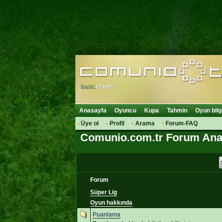
basic
Player
Anasayfa
Oyuncu
Kupa
Tahmin
Oyun bilg
Üye ol
Profil
Arama
Forum-FAQ
Comunio.com.tr Forum Ana
Forum
Süper Lig
Oyun hakkında
Puanlama