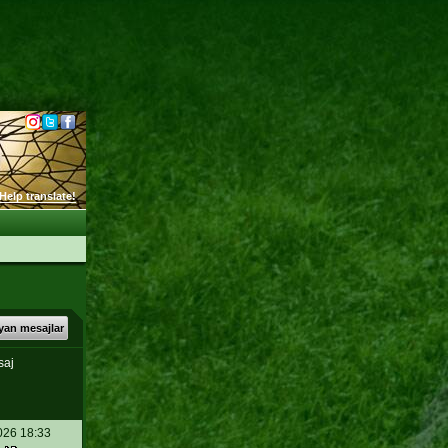
Help translate!
an mesajlar
saj
026 18:33