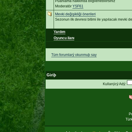
Puanlama hakkında bilgilenebilirsiniz
Moderatör
YSF61
Mevki değişikliği önerileri
Sezonun ilk devresi bitimi ile yapılacak mevki değ
Yardım
Oyuncu ilanı
Tüm forumlarý okunmuþ say
Giriþ
Kullanýcý Adý:
P
Tür