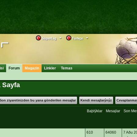
SüperLig
Türkçe
isi
Forum
Magazin
Linkler
Temas
 Sayfa
Son ziyaretinizden bu yana gönderilen mesajlar
Kendi mesajlarýnýz
Cevaplanmay
Baþlýklar
Mesajlar
Son Me
610
64060
7 Aðu 2