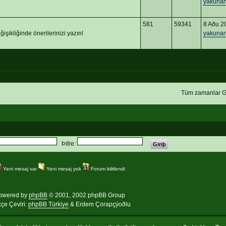
yakuna
581
59341
8 Aðu 2
işikliğinde önerilerinizi yazın!
yakuna
Tüm zamanlar G
Þifre:
Yeni mesaj var
Yeni mesaj yok
Forum kilitlendi
owered by
phpBB
© 2001, 2002 phpBB Group
kçe Çeviri:
phpBB Türkiye
& Erdem Çorapçýoðlu