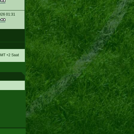
n
026 01:31
n
MT +2 Saat