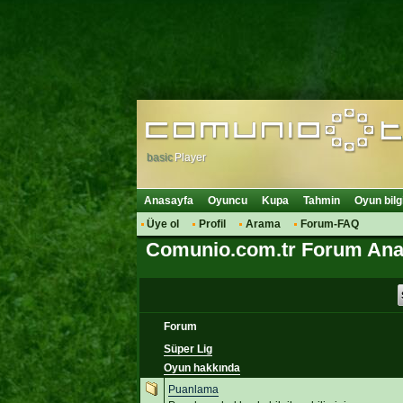
basic
Player
Anasayfa
Oyuncu
Kupa
Tahmin
Oyun bilg
Üye ol
Profil
Arama
Forum-FAQ
Comunio.com.tr Forum Ana
Forum
Süper Lig
Oyun hakkında
Puanlama