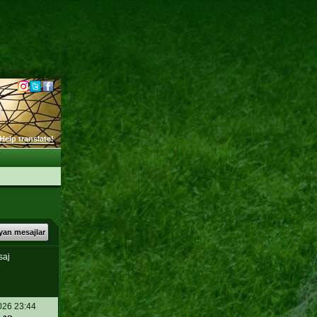
Help translate!
an mesajlar
saj
026 23:44