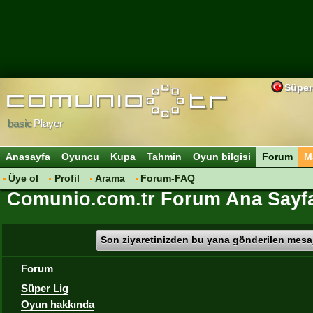
Süper
basic
Player
Anasayfa
Oyuncu
Kupa
Tahmin
Oyun bilgisi
Forum
M
Üye ol
Profil
Arama
Forum-FAQ
Comunio.com.tr Forum Ana Sayf
Son ziyaretinizden bu yana gönderilen mesaj
Forum
Süper Lig
Oyun hakkında