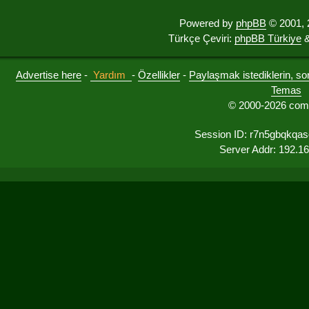
Powered by
phpBB
© 2001, 
Türkçe Çeviri:
phpBB Türkiye
&
Advertise here
-
Yardım
-
Özellikler
-
Paylaşmak istediklerin, sorul
Temas
© 2000-2026 comu
Session ID: r7n5gbqkqas
Server Addr: 192.1