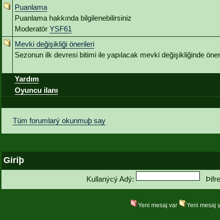
Puanlama
Puanlama hakkında bilgilenebilirsiniz
Moderatör
YSF61
Mevki değişikliği önerileri
Sezonun ilk devresi bitimi ile yapılacak mevki değişikliğinde öneri
Yardım
Oyuncu ilanı
Tüm forumlarý okunmuþ say
Giriþ
Kullanýcý Adý:
Þifr
Yeni mesaj var
Yeni mesaj 