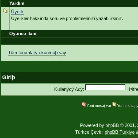
Yardım
Üyelik
Üyelikler hakkında soru ve problemlerinizi yazabilirsiniz.
Oyuncu ilanı
Tüm forumlarý okunmuþ say
Giriþ
Kullanýcý Adý:
Þifr
Yeni mesaj var
Yeni mesaj 
Powered by
phpBB
© 2001, 
Türkçe Çeviri:
phpBB Türkiye
&