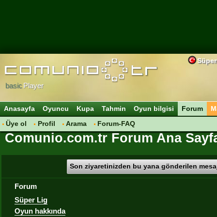
Süper
basic
Player
Anasayfa
Oyuncu
Kupa
Tahmin
Oyun bilgisi
Forum
M
Üye ol
Profil
Arama
Forum-FAQ
Comunio.com.tr Forum Ana Sayf
Son ziyaretinizden bu yana gönderilen mesaj
Forum
Süper Lig
Oyun hakkında