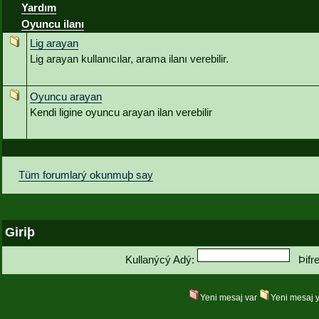
Yardım
Oyuncu ilanı
Lig arayan
Lig arayan kullanıcılar, arama ilanı verebilir.
Oyuncu arayan
Kendi ligine oyuncu arayan ilan verebilir
Tüm forumlarý okunmuþ say
Giriþ
Kullanýcý Adý:
Þifr
Yeni mesaj var
Yeni mesaj 