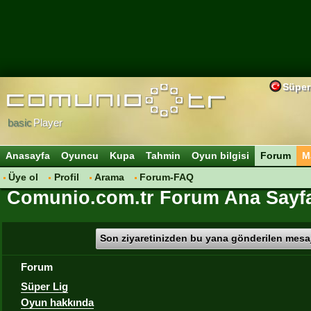
Süper
basic
Player
Anasayfa
Oyuncu
Kupa
Tahmin
Oyun bilgisi
Forum
M
Üye ol
Profil
Arama
Forum-FAQ
Comunio.com.tr Forum Ana Sayf
Son ziyaretinizden bu yana gönderilen mesaj
Forum
Süper Lig
Oyun hakkında