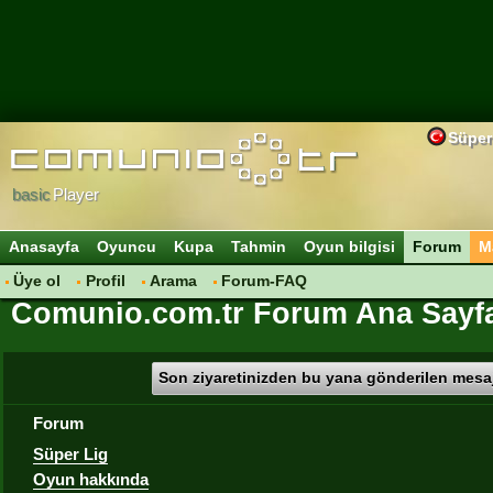
Süper
basic
Player
Anasayfa
Oyuncu
Kupa
Tahmin
Oyun bilgisi
Forum
M
Üye ol
Profil
Arama
Forum-FAQ
Comunio.com.tr Forum Ana Sayf
Son ziyaretinizden bu yana gönderilen mesaj
Forum
Süper Lig
Oyun hakkında