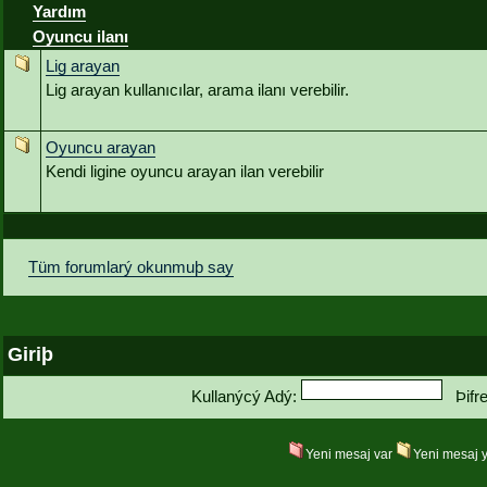
Yardım
Oyuncu ilanı
Lig arayan
Lig arayan kullanıcılar, arama ilanı verebilir.
Oyuncu arayan
Kendi ligine oyuncu arayan ilan verebilir
Tüm forumlarý okunmuþ say
Giriþ
Kullanýcý Adý:
Þifr
Yeni mesaj var
Yeni mesaj 