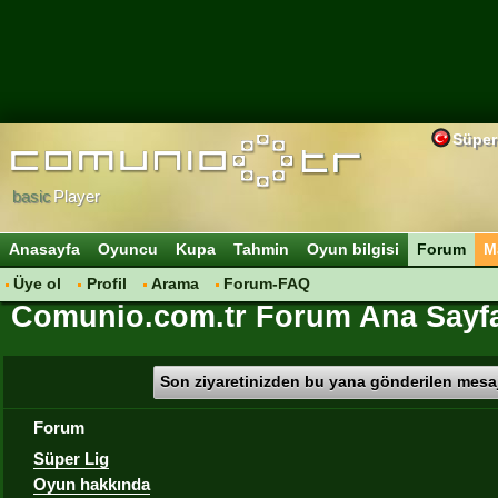
Süper
basic
Player
Anasayfa
Oyuncu
Kupa
Tahmin
Oyun bilgisi
Forum
M
Üye ol
Profil
Arama
Forum-FAQ
Comunio.com.tr Forum Ana Sayf
Son ziyaretinizden bu yana gönderilen mesaj
Forum
Süper Lig
Oyun hakkında