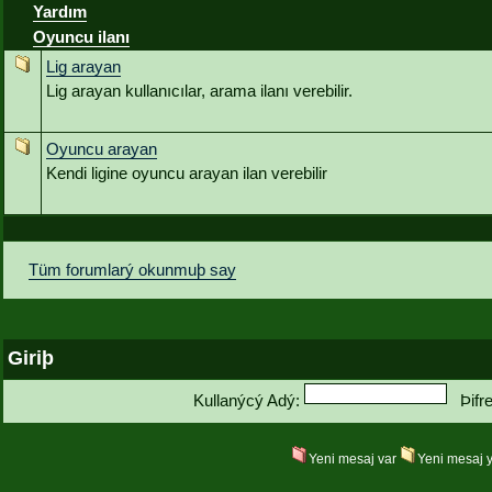
Yardım
Oyuncu ilanı
Lig arayan
Lig arayan kullanıcılar, arama ilanı verebilir.
Oyuncu arayan
Kendi ligine oyuncu arayan ilan verebilir
Tüm forumlarý okunmuþ say
Giriþ
Kullanýcý Adý:
Þifr
Yeni mesaj var
Yeni mesaj 