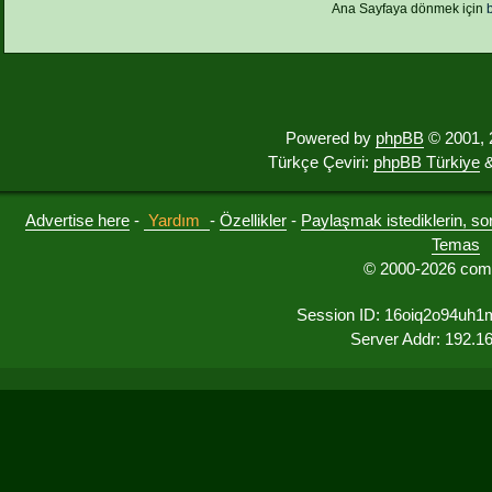
Ana Sayfaya dönmek için
Powered by
phpBB
© 2001, 
Türkçe Çeviri:
phpBB Türkiye
&
Advertise here
-
Yardım
-
Özellikler
-
Paylaşmak istediklerin, sorul
Temas
© 2000-2026 comu
Session ID: 16oiq2o94uh
Server Addr: 192.1