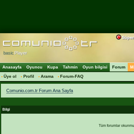
Süper
basic
Player
Anasayfa
Oyuncu
Kupa
Tahmin
Oyun bilgisi
Forum
M
Üye ol
Profil
Arama
Forum-FAQ
Comunio.com.tr Forum Ana Sayfa
Bilgi
Tüm forumlar okunmu