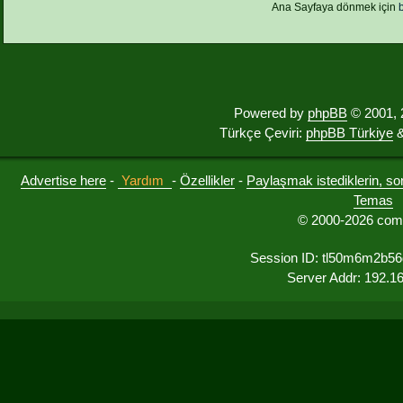
Ana Sayfaya dönmek için
Powered by
phpBB
© 2001, 
Türkçe Çeviri:
phpBB Türkiye
&
Advertise here
-
Yardım
-
Özellikler
-
Paylaşmak istediklerin, sorul
Temas
© 2000-2026 comu
Session ID: tl50m6m2b56
Server Addr: 192.1