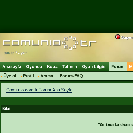
Süper
basic
Player
Anasayfa
Oyuncu
Kupa
Tahmin
Oyun bilgisi
Forum
M
Üye ol
Profil
Arama
Forum-FAQ
Comunio.com.tr Forum Ana Sayfa
Bilgi
Tüm forumlar okunmu