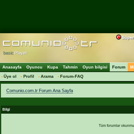
Süper
basic
Player
Anasayfa
Oyuncu
Kupa
Tahmin
Oyun bilgisi
Forum
M
Üye ol
Profil
Arama
Forum-FAQ
Comunio.com.tr Forum Ana Sayfa
Bilgi
Tüm forumlar okunmu