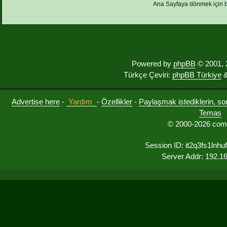
Ana Sayfaya dönmek için
Powered by
phpBB
© 2001, 
Türkçe Çeviri:
phpBB Türkiye
&
Advertise here
-
Yardım
-
Özellikler
-
Paylaşmak istediklerin, sorul
Temas
© 2000-2026 comu
Session ID: it2q3fs1lnh
Server Addr: 192.1