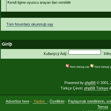
Kendi ligine oyuncu arayan ilan verebilir
Tüm forumlarý okunmuþ say
Giriþ
Kullanýcý Adý:
Þifr
Yeni mesaj var
Yeni mesaj 
Powered by
phpBB
© 2001, 
Türkçe Çeviri:
phpBB Türkiye
&
Advertise here
-
Yardım
-
Özellikler
-
Paylaşmak istediklerin, sorul
Temas