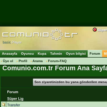
Süper
basic
Player
Anasayfa
Oyuncu
Kupa
Tahmin
Oyun bilgisi
Forum
M
Üye ol
Profil
Arama
Forum-FAQ
Comunio.com.tr Forum Ana Sayf
Son ziyaretinizden bu yana gönderilen mesaj
Forum
Süper Lig
Transfer