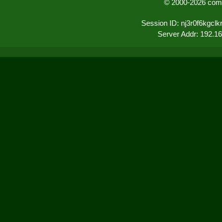
© 2000-2026 comu
Session ID: nj3r0f6kgcl
Server Addr: 192.1