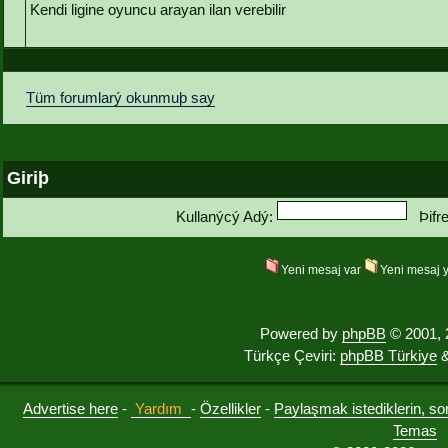
Kendi ligine oyuncu arayan ilan verebilir
Tüm forumlarý okunmuþ say
Giriþ
Kullanýcý Adý:
Þifr
Yeni mesaj var
Yeni mesaj 
Powered by
phpBB
© 2001, 
Türkçe Çeviri:
phpBB Türkiye
&
Advertise here
-
Yardım
-
Özellikler
-
Paylaşmak istediklerin, sorul
Temas