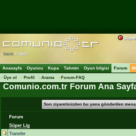
Süper
basic
Player
Anasayfa
Oyuncu
Kupa
Tahmin
Oyun bilgisi
Forum
M
Üye ol
Profil
Arama
Forum-FAQ
Comunio.com.tr Forum Ana Sayf
Son ziyaretinizden bu yana gönderilen mesaj
Forum
Süper Lig
Transfer