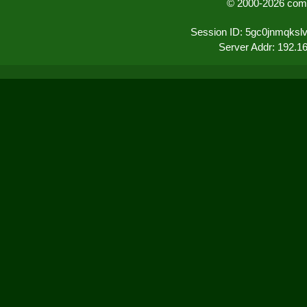
© 2000-2026 comu
Session ID: 5gc0jnmqksl
Server Addr: 192.1