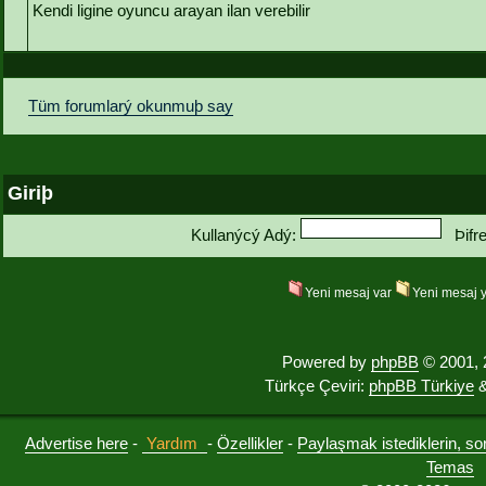
Kendi ligine oyuncu arayan ilan verebilir
Tüm forumlarý okunmuþ say
Giriþ
Kullanýcý Adý:
Þifr
Yeni mesaj var
Yeni mesaj 
Powered by
phpBB
© 2001, 
Türkçe Çeviri:
phpBB Türkiye
&
Advertise here
-
Yardım
-
Özellikler
-
Paylaşmak istediklerin, sorul
Temas