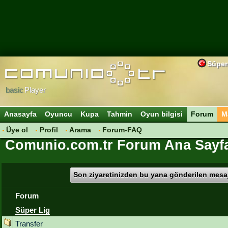
Süper
basic
Player
Anasayfa
Oyuncu
Kupa
Tahmin
Oyun bilgisi
Forum
M
Üye ol
Profil
Arama
Forum-FAQ
Comunio.com.tr Forum Ana Sayf
Son ziyaretinizden bu yana gönderilen mesaj
Forum
Süper Lig
Transfer