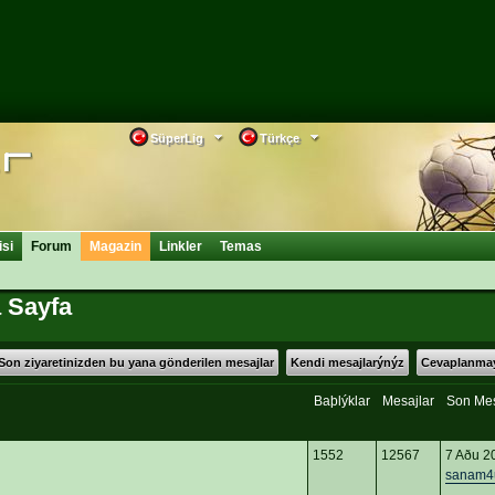
SüperLig
Türkçe
isi
Forum
Magazin
Linkler
Temas
 Sayfa
Son ziyaretinizden bu yana gönderilen mesajlar
Kendi mesajlarýnýz
Cevaplanmay
Baþlýklar
Mesajlar
Son Me
1552
12567
7 Aðu 2
sanam4