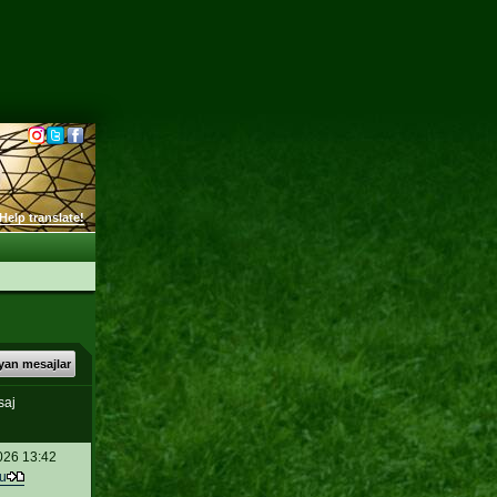
Help translate!
an mesajlar
saj
026 13:42
u