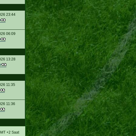
026 23:44
n
026 06:09
n
026 13:28
r
026 11:35
026 11:36
MT +2 Saat