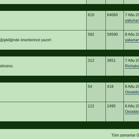
610
64060
7 Aðu 2
yakuna
582
59590
8 Aðu 2
işikliğinde önerilerinizi yazın!
yakuna
312
3851
7 Aðu 2
lirsiniz.
Richabo
54
418
6 Aðu 2
Osvaldo
122
2495
6 Aðu 2
Osvaldo
Tüm zamanlar G