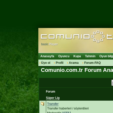
basic
Player
Anasayfa
Oyuncu
Kupa
Tahmin
Oyun bilg
Üye ol
Profil
Arama
Forum-FAQ
Comunio.com.tr Forum Ana
Forum
Süper Lig
Transfer
Transfer haberleri / söylentileri