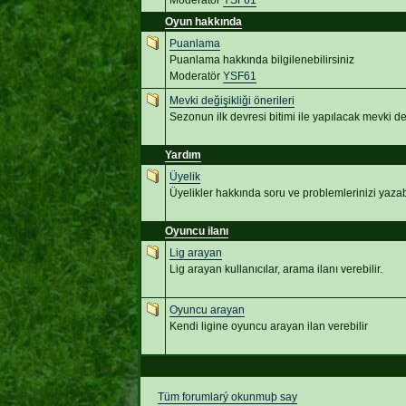
Moderatör
YSF61
Oyun hakkında
Puanlama
Puanlama hakkında bilgilenebilirsiniz
Moderatör
YSF61
Mevki değişikliği önerileri
Sezonun ilk devresi bitimi ile yapılacak mevki değ
Yardım
Üyelik
Üyelikler hakkında soru ve problemlerinizi yazabi
Oyuncu ilanı
Lig arayan
Lig arayan kullanıcılar, arama ilanı verebilir.
Oyuncu arayan
Kendi ligine oyuncu arayan ilan verebilir
Tüm forumlarý okunmuþ say