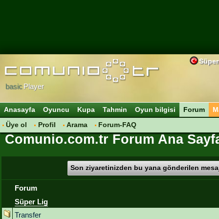
Süper
basic
Player
Anasayfa
Oyuncu
Kupa
Tahmin
Oyun bilgisi
Forum
M
Üye ol
Profil
Arama
Forum-FAQ
Comunio.com.tr Forum Ana Sayf
Son ziyaretinizden bu yana gönderilen mesaj
Forum
Süper Lig
Transfer