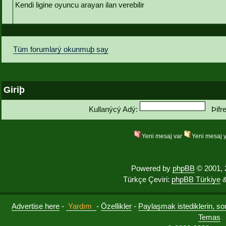
Kendi ligine oyuncu arayan ilan verebilir
Tüm forumlarý okunmuþ say
Giriþ
Kullanýcý Adý:
Þifr
Yeni mesaj var
Yeni mesaj 
Powered by
phpBB
© 2001, 
Türkçe Çeviri:
phpBB Türkiye
&
Advertise here
-
Yardım
-
Özellikler
-
Paylaşmak istediklerin, sorul
Temas