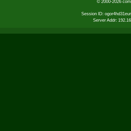
© 2000-2026 comu
Session ID: ogor4hd31eu
Server Addr: 192.1