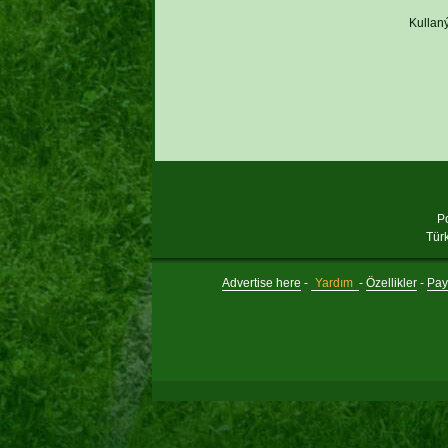
Kullaný
P
Tür
Advertise here
-
Yardım
-
Özellikler
-
Payl