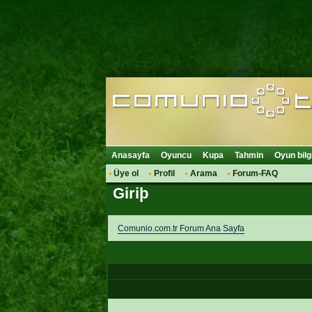
Anasayfa
Oyuncu
Kupa
Tahmin
Oyun bilg
Üye ol
Profil
Arama
Forum-FAQ
Giriþ
Comunio.com.tr Forum Ana Sayfa