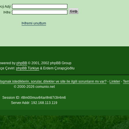
cý Adý:
Þifre:
Þifremi unuttum
owered by
phpBB
© 2001, 2002 phpBB Group
kçe Çeviri:
phpBB Türkiye
& Erdem Çorapçýoðlu
aşmak istediklerin, sorular, dilekler ve site ile ilgili sorunların mı var?
-
Linkler
-
Te
© 2000-2026 comunio.net
Session ID: rt8m00muv84arifmti7i3lr4m6
Server Addr: 192.168.113.119