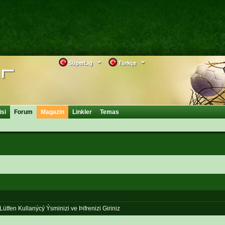
SüperLig
Türkçe
isi
Forum
Magazin
Linkler
Temas
Lütfen Kullanýcý Ýsminizi ve Þifrenizi Giriniz