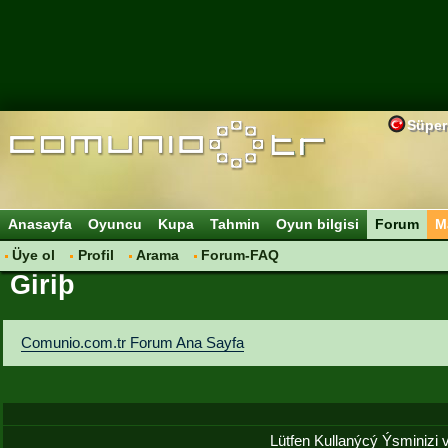
Süper
Anasayfa
Oyuncu
Kupa
Tahmin
Oyun bilgisi
Forum
M
Üye ol
Profil
Arama
Forum-FAQ
Giriþ
Comunio.com.tr Forum Ana Sayfa
Lütfen Kullanýcý Ýsminizi ve