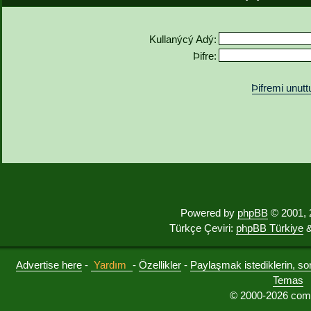
Kullanýcý Adý:
Þifre:
Þifremi unut
Powered by
phpBB
© 2001, 
Türkçe Çeviri:
phpBB Türkiye
&
Advertise here
-
Yardım
-
Özellikler
-
Paylaşmak istediklerin, sorul
Temas
© 2000-2026 comu