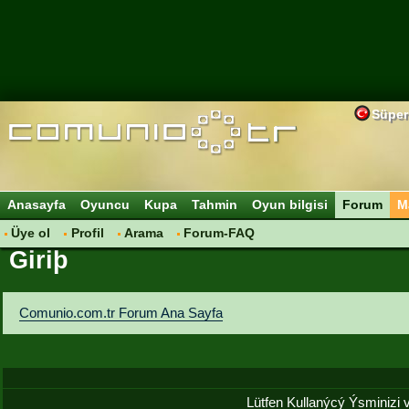
Süper
Anasayfa
Oyuncu
Kupa
Tahmin
Oyun bilgisi
Forum
M
Üye ol
Profil
Arama
Forum-FAQ
Giriþ
Comunio.com.tr Forum Ana Sayfa
Lütfen Kullanýcý Ýsminizi ve