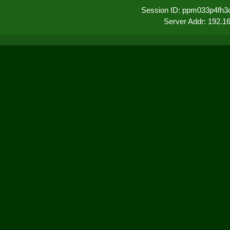
Session ID: ppm033p4fh3
Server Addr: 192.1