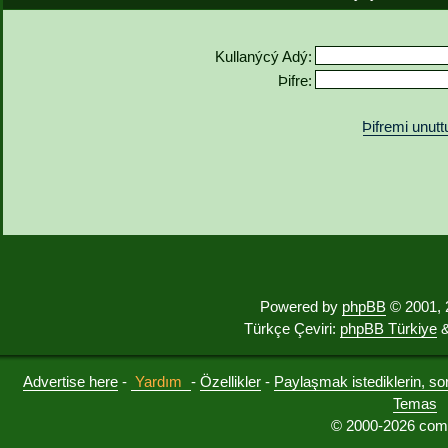
Kullanýcý Adý:
Þifre:
Þifremi unut
Powered by
phpBB
© 2001, 
Türkçe Çeviri:
phpBB Türkiye
&
Advertise here
-
Yardım
-
Özellikler
-
Paylaşmak istediklerin, sorul
Temas
© 2000-2026 comu