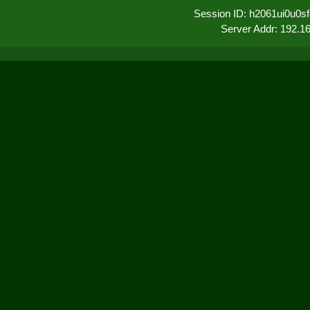
Session ID: h2061ui0u0s
Server Addr: 192.1