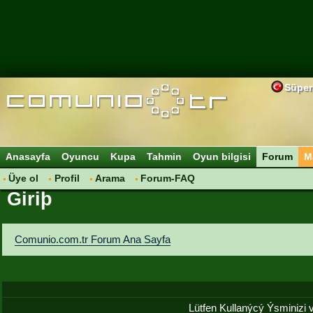
Süper
Anasayfa
Oyuncu
Kupa
Tahmin
Oyun bilgisi
Forum
M
Üye ol
Profil
Arama
Forum-FAQ
Giriþ
Comunio.com.tr Forum Ana Sayfa
Lütfen Kullanýcý Ýsminizi ve