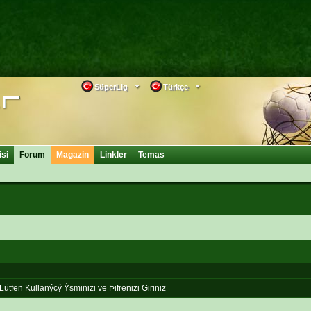
SüperLig
Türkçe
isi
Forum
Magazin
Linkler
Temas
Lütfen Kullanýcý Ýsminizi ve Þifrenizi Giriniz