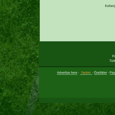
Kullaný
P
Tür
Advertise here
-
Yardım
-
Özellikler
-
Payl