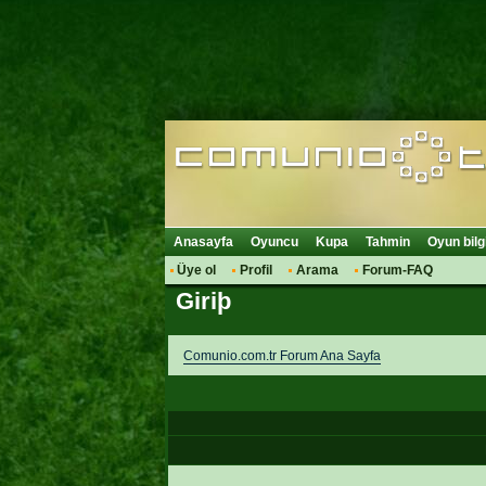
Anasayfa
Oyuncu
Kupa
Tahmin
Oyun bilg
Üye ol
Profil
Arama
Forum-FAQ
Giriþ
Comunio.com.tr Forum Ana Sayfa