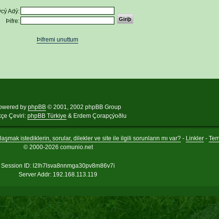
cý Adý:
Þifre:
Þifremi unuttum
owered by
phpBB
© 2001, 2002 phpBB Group
kçe Çeviri:
phpBB Türkiye
& Erdem Çorapçýoðlu
aşmak istediklerin, sorular, dilekler ve site ile ilgili sorunların mı var?
-
Linkler
-
Te
© 2000-2026 comunio.net
Session ID: l2lh7lsva8nnmga30pv8m86v7i
Server Addr: 192.168.113.119