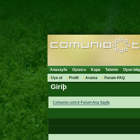
Anasayfa
Oyuncu
Kupa
Tahmin
Oyun bilg
Üye ol
Profil
Arama
Forum-FAQ
Giriþ
Comunio.com.tr Forum Ana Sayfa