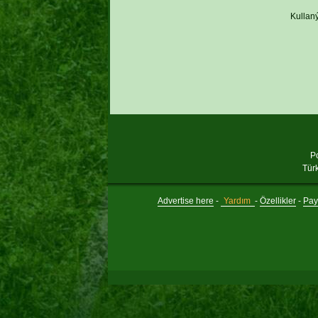
Kullaný
P
Tür
Advertise here
-
Yardım
-
Özellikler
-
Payl