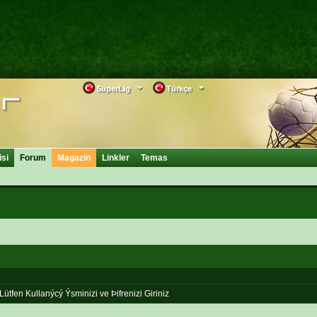
SüperLig
Türkçe
isi
Forum
Magazin
Linkler
Temas
Lütfen Kullanýcý Ýsminizi ve Þifrenizi Giriniz