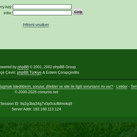
cý Adý:
Þifre:
Þifremi unuttum
owered by
phpBB
© 2001, 2002 phpBB Group
kçe Çeviri:
phpBB Türkiye
& Erdem Çorapçýoðlu
aşmak istediklerin, sorular, dilekler ve site ile ilgili sorunların mı var?
-
Linkler
-
Te
© 2000-2026 comunio.net
Session ID: 9q2g3bq34g7v0p0ciuftdmokq9
Server Addr: 192.168.113.124