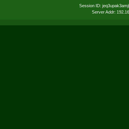
Session ID: jeq3upak3am
Server Addr: 192.1