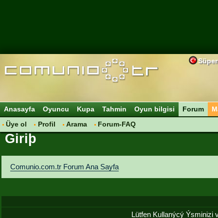
Süper
Anasayfa
Oyuncu
Kupa
Tahmin
Oyun bilgisi
Forum
M
Üye ol
Profil
Arama
Forum-FAQ
Giriþ
Comunio.com.tr Forum Ana Sayfa
Lütfen Kullanýcý Ýsminizi ve