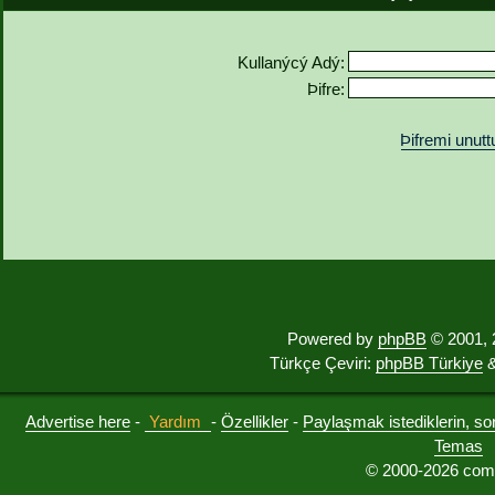
Kullanýcý Adý:
Þifre:
Þifremi unut
Powered by
phpBB
© 2001, 
Türkçe Çeviri:
phpBB Türkiye
&
Advertise here
-
Yardım
-
Özellikler
-
Paylaşmak istediklerin, sorul
Temas
© 2000-2026 comu