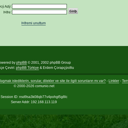
cý Adý:
Þifre:
Þifremi unuttum
owered by
phpBB
© 2001, 2002 phpBB Group
kçe Çeviri:
phpBB Türkiye
& Erdem Çorapçýoðlu
aşmak istediklerin, sorular, dilekler ve site ile ilgili sorunların mı var?
-
Linkler
-
Te
© 2000-2026 comunio.net
Session ID: nsd9sa3k08qb77v4pohgt5g8lc
Server Addr: 192.168.113.119