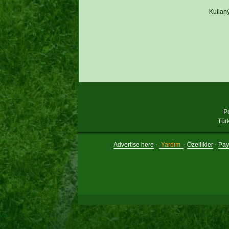
Kullaný
P
Tür
Advertise here
-
Yardım
-
Özellikler
-
Payl