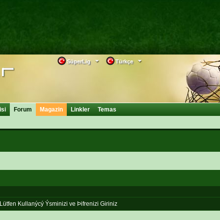
SüperLig
Türkçe
isi
Forum
Magazin
Linkler
Temas
Lütfen Kullanýcý Ýsminizi ve Þifrenizi Giriniz