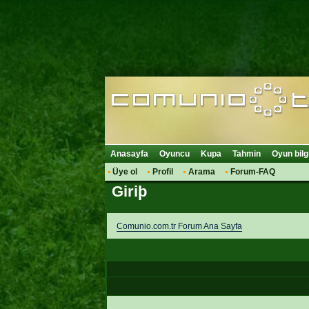
Anasayfa
Oyuncu
Kupa
Tahmin
Oyun bilg
Üye ol
Profil
Arama
Forum-FAQ
Giriþ
Comunio.com.tr Forum Ana Sayfa