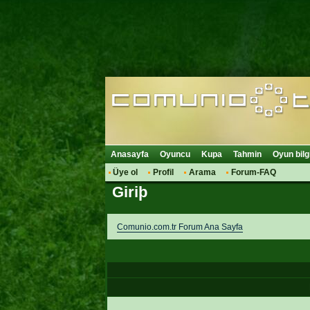
Anasayfa
Oyuncu
Kupa
Tahmin
Oyun bilg
Üye ol
Profil
Arama
Forum-FAQ
Giriþ
Comunio.com.tr Forum Ana Sayfa