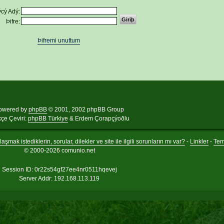
cý Adý:
Þifre:
Þifremi unuttum
owered by
phpBB
© 2001, 2002 phpBB Group
kçe Çeviri:
phpBB Türkiye
& Erdem Çorapçýoðlu
aşmak istediklerin, sorular, dilekler ve site ile ilgili sorunların mı var?
-
Linkler
-
Te
© 2000-2026 comunio.net
Session ID: 0r22s54gf27ee4nr0511hqevej
Server Addr: 192.168.113.119