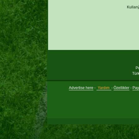
Kullaný
P
Tür
Advertise here
-
Yardım
-
Özellikler
-
Payl