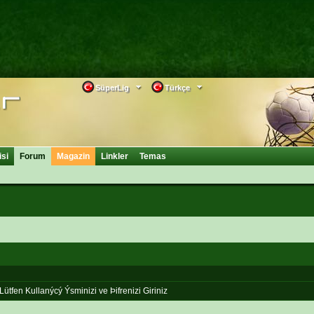
SüperLig
Türkçe
isi
Forum
Magazin
Linkler
Temas
Lütfen Kullanýcý Ýsminizi ve Þifrenizi Giriniz