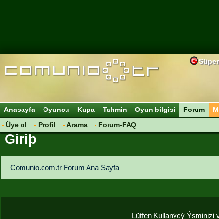
Süper
Anasayfa
Oyuncu
Kupa
Tahmin
Oyun bilgisi
Forum
M
Üye ol
Profil
Arama
Forum-FAQ
Giriþ
Comunio.com.tr Forum Ana Sayfa
Lütfen Kullanýcý Ýsminizi ve