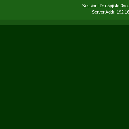
Session ID: u5pjisks0vo
Server Addr: 192.1