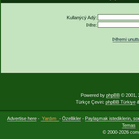
Kullanýcý Adý:
Þifre:
Þifremi unut
Powered by
phpBB
© 2001, 
Türkçe Çeviri:
phpBB Türkiye
&
Advertise here
-
Yardım
-
Özellikler
-
Paylaşmak istediklerin, sorul
Temas
© 2000-2026 comu