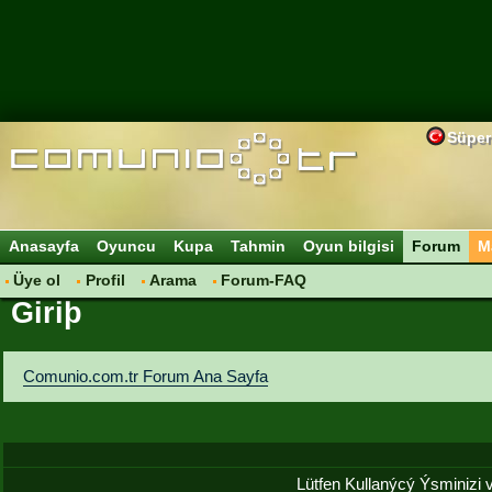
Süper
Anasayfa
Oyuncu
Kupa
Tahmin
Oyun bilgisi
Forum
M
Üye ol
Profil
Arama
Forum-FAQ
Giriþ
Comunio.com.tr Forum Ana Sayfa
Lütfen Kullanýcý Ýsminizi ve