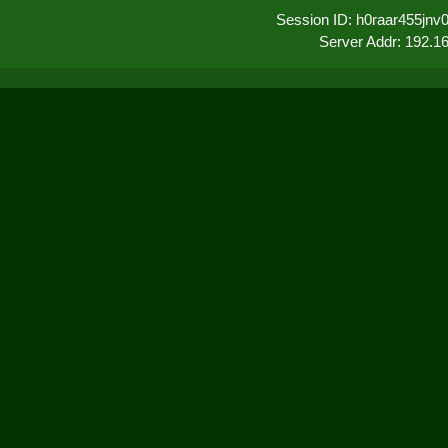
Session ID: h0raar455jn
Server Addr: 192.1