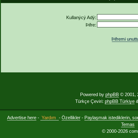
Kullanýcý Adý:
Þifre:
Þifremi unut
Powered by
phpBB
© 2001, 
Türkçe Çeviri:
phpBB Türkiye
&
Advertise here
-
Yardım
-
Özellikler
-
Paylaşmak istediklerin, sorul
Temas
© 2000-2026 comu