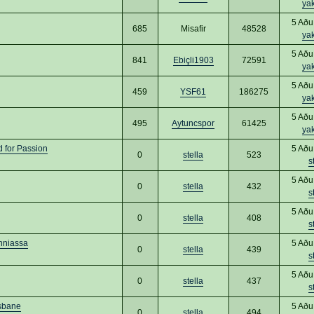
ya
5 Aðu
685
Misafir
48528
ya
5 Aðu
841
Ebiçli1903
72591
ya
5 Aðu
459
YSF61
186275
ya
5 Aðu
495
Aytuncspor
61425
ya
 for Passion
5 Aðu
0
stella
523
s
5 Aðu
0
stella
432
s
5 Aðu
0
stella
408
s
anniassa
5 Aðu
0
stella
439
s
5 Aðu
0
stella
437
s
isbane
5 Aðu
0
stella
494