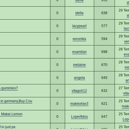
s
29 Te
0
stella
638
s
29 Te
0
lacypearl
577
lac
29 Te
0
veronika
594
ve
28 Te
0
evamilan
698
ev
28 Te
0
melaine
670
me
28 Te
0
angela
645
a
min gummies?
27 Te
0
vitagoli12
632
vit
in germany,Buy Cou
25 Te
0
makeolise3
621
mak
ed Makai Lemon
25 Te
0
Loperfidos
647
Lop
 in just pe
25 Te