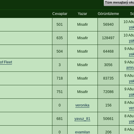
Tüm mesajlarý o
Cevaplar
Yazar
Görüntüleme
So
10 Að
501
Misafir
56940
ya
10 Að
635
Misafir
128497
ya
9 Aðu
504
Misafir
64468
ya
of Fleet
9 Aðu
3
Misafir
3056
amn
9 Aðu
718
Misafir
83735
ya
9 Aðu
751
Misafir
72086
ya
8 Aðu
0
veronika
156
ve
8 Aðu
681
yavuz_81
50661
ya
8 Aðu
0
evamilan
206