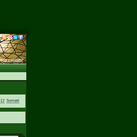
Help translate!
,
12
Sonraki