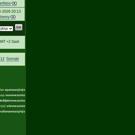
erfidos
m 2026 20:13
ahenry
MT +2 Saat
,
12
Sonraki
klar
açamazsýnýz
evap
veremezsiniz
deðiþtiremezsiniz
ýnýzý
silemezsiniz
kullanamazsýnýz