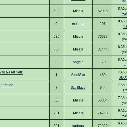
ev
8 Aðu
693
Misafir
62015
ya
8 Aðu
0
melaine
196
me
8 Aðu
536
Misafir
76637
ya
8 Aðu
858
Misafir
81444
ya
8 Aðu
0
angela
179
a
to Reset Setti
7 Aðu
1
SteelStar
469
SEO
eparation
7 Aðu
7
StarBlaze
944
Tr
7 Aðu
508
Misafir
58864
ya
6 Aðu
711
Misafir
74719
ya
6 Aðu
801
tantana
71312