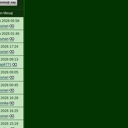
kunmuþ say
n Mesaj
u 2026 05:56
kunan
u 2026 01:46
kunan
 2026 17:24
kunan
 2026 09:13
ap6771
 2026 09:05
kunan
 2026 00:45
kunan
 2026 16:28
ronika
 2026 16:25
kunan
 2026 15:19