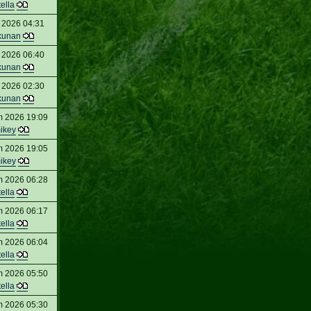
tella
 2026 04:31
kunan
 2026 06:40
kunan
 2026 02:30
kunan
m 2026 19:09
ikey
m 2026 19:05
ikey
m 2026 06:28
tella
m 2026 06:17
tella
m 2026 06:04
tella
m 2026 05:50
tella
m 2026 05:30