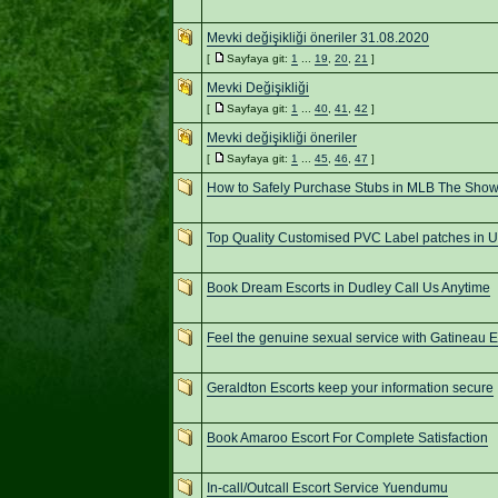
Mevki değişikliği öneriler 31.08.2020
[
Sayfaya git:
1
...
19
,
20
,
21
]
Mevki Değişikliği
[
Sayfaya git:
1
...
40
,
41
,
42
]
Mevki değişikliği öneriler
[
Sayfaya git:
1
...
45
,
46
,
47
]
How to Safely Purchase Stubs in MLB The Show
Top Quality Customised PVC Label patches in 
Book Dream Escorts in Dudley Call Us Anytime
Feel the genuine sexual service with Gatineau E
Geraldton Escorts keep your information secure
Book Amaroo Escort For Complete Satisfaction
In-call/Outcall Escort Service Yuendumu