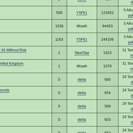
s
5 Aðu
509
YSF61
123452
ya
3 Aðu
1036
Misafir
84403
ya
3 Aðu
1163
YSF61
244106
ya
 26 Without Risk
31 Te
1
SteelStar
1423
m
United Kingdom
31 Te
1
Misafir
1079
m
29 Te
0
stella
660
s
scorts
29 Te
0
stella
654
s
29 Te
0
stella
589
s
29 Te
0
stella
603
s
29 Te
0
stella
653