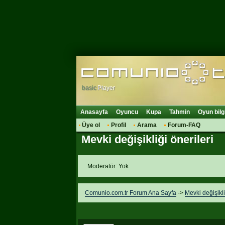
basic
Player
Anasayfa
Oyuncu
Kupa
Tahmin
Oyun bilg
Üye ol
Profil
Arama
Forum-FAQ
Mevki değişikliği önerileri
Moderatör: Yok
Comunio.com.tr Forum Ana Sayfa
->
Mevki değişikli