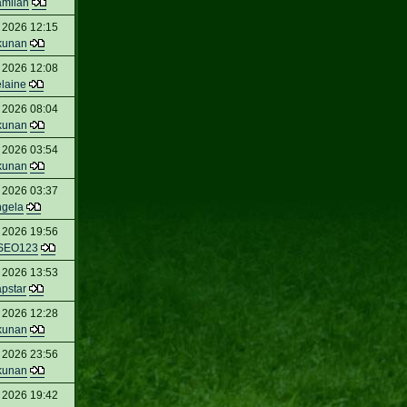
amilan
 2026 12:15
kunan
 2026 12:08
laine
 2026 08:04
kunan
 2026 03:54
kunan
 2026 03:37
ngela
 2026 19:56
SEO123
 2026 13:53
apstar
 2026 12:28
kunan
 2026 23:56
kunan
 2026 19:42