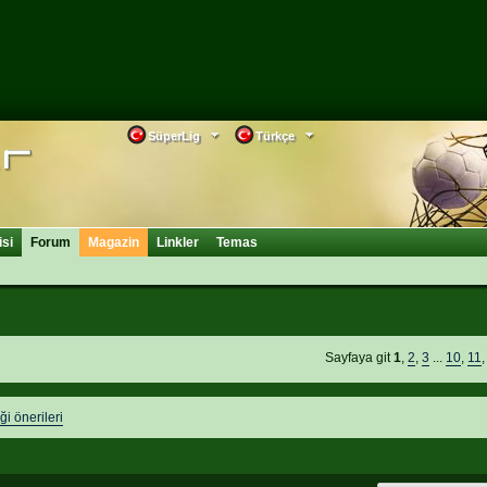
SüperLig
Türkçe
isi
Forum
Magazin
Linkler
Temas
Sayfaya git
1
,
2
,
3
...
10
,
11
ği önerileri