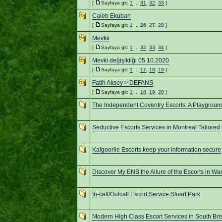
[
Sayfaya git:
1
...
31
,
32
,
33
]
Caleb Ekuban
[
Sayfaya git:
1
...
26
,
27
,
28
]
Mevkii
[
Sayfaya git:
1
...
32
,
33
,
34
]
Mevki değişikliği 05.10.2020
[
Sayfaya git:
1
...
17
,
18
,
19
]
Fatih Aksoy > DEFANS
[
Sayfaya git:
1
...
18
,
19
,
20
]
The Independent Coventry Escorts: A Playground
Seductive Escorts Services in Montreal Tailored
Kalgoorlie Escorts keep your information secure
Discover My ENB the Allure of the Escorts in W
In-call/Outcall Escort Service Stuart Park
Modern High Class Escort Services in South Br