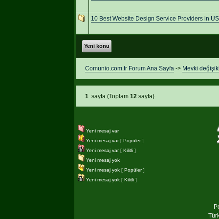
10 Best Website Design Service Providers in US
Yeni konu
Comunio.com.tr Forum Ana Sayfa
->
Mevki değişikl
1
. sayfa (Toplam
12
sayfa)
Yeni mesaj var
Yeni mesaj var [ Popüler ]
Yeni mesaj var [ Kilitli ]
Yeni mesaj yok
Yeni mesaj yok [ Popüler ]
Yeni mesaj yok [ Kilitli ]
P
Tür