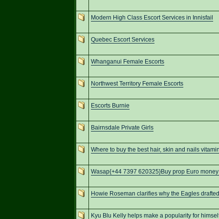
Modern High Class Escort Services in Innisfail
Quebec Escort Services
Whanganui Female Escorts
Northwest Territory Female Escorts
Escorts Burnie
Bairnsdale Private Girls
Where to buy the best hair, skin and nails vita
Wasap{+44 7397 620325}Buy prop Euro money 
Howie Roseman clarifies why the Eagles draft
Kyu Blu Kelly helps make a popularity for himself