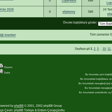
0
Loperfidos
686
Lop
A for 2026
24 Te
0
ellahenry
586
ell
Önceki baþlýklarý göster:
Tüm zamanlar G
iği önerileri
Sayfaya git
1
,
2
,
3
...
10
,
11
Duyuru
Sabit
Bu forumda yeni baþlý
Bu forumdaki baþlýklara c
Bu forumdaki mesajlarýnýzý
Bu forumdaki mesajlar
Bu forumdaki anketlerde oy
owered by
phpBB
© 2001, 2002 phpBB Group
kçe Çeviri:
phpBB Türkiye
& Erdem Çorapçýoðlu