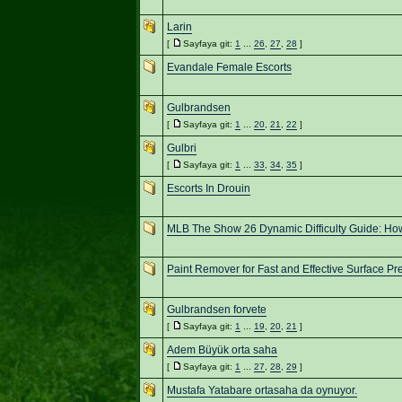
Larin
[
Sayfaya git:
1
...
26
,
27
,
28
]
Evandale Female Escorts
Gulbrandsen
[
Sayfaya git:
1
...
20
,
21
,
22
]
Gulbri
[
Sayfaya git:
1
...
33
,
34
,
35
]
Escorts In Drouin
MLB The Show 26 Dynamic Difficulty Guide: How 
Paint Remover for Fast and Effective Surface Pr
Gulbrandsen forvete
[
Sayfaya git:
1
...
19
,
20
,
21
]
Adem Büyük orta saha
[
Sayfaya git:
1
...
27
,
28
,
29
]
Mustafa Yatabare ortasaha da oynuyor.