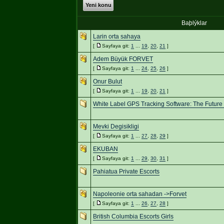
Yeni konu
Baþlýklar
Larin orta sahaya
[
Sayfaya git:
1
...
19
,
20
,
21
]
Adem Büyük FORVET
[
Sayfaya git:
1
...
24
,
25
,
26
]
Onur Bulut
[
Sayfaya git:
1
...
19
,
20
,
21
]
White Label GPS Tracking Software: The Future 
Mevki Degisikligi
[
Sayfaya git:
1
...
27
,
28
,
29
]
EKUBAN
[
Sayfaya git:
1
...
29
,
30
,
31
]
Pahiatua Private Escorts
Napoleonie orta sahadan ->Forvet
[
Sayfaya git:
1
...
26
,
27
,
28
]
British Columbia Escorts Girls