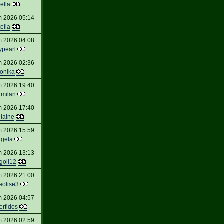
tella
m 2026 05:14
tella
m 2026 04:08
ypearl
m 2026 02:36
ronika
m 2026 19:40
amilan
m 2026 17:40
laine
m 2026 15:59
ngela
m 2026 13:13
agoli12
m 2026 21:00
eolise3
m 2026 04:57
erfidos
m 2026 02:59