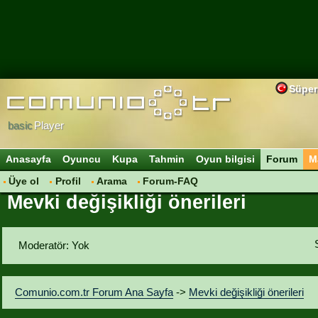
Süper
basic
Player
Anasayfa
Oyuncu
Kupa
Tahmin
Oyun bilgisi
Forum
M
Üye ol
Profil
Arama
Forum-FAQ
Mevki değişikliği önerileri
Moderatör: Yok
Comunio.com.tr Forum Ana Sayfa
->
Mevki değişikliği önerileri