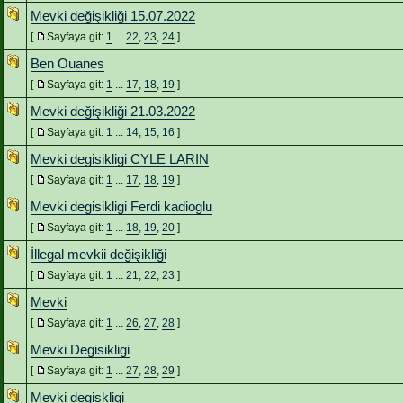
Mevki değişikliği 15.07.2022
[
Sayfaya git:
1
...
22
,
23
,
24
]
Ben Ouanes
[
Sayfaya git:
1
...
17
,
18
,
19
]
Mevki değişikliği 21.03.2022
[
Sayfaya git:
1
...
14
,
15
,
16
]
Mevki degisikligi CYLE LARIN
[
Sayfaya git:
1
...
17
,
18
,
19
]
Mevki degisikligi Ferdi kadioglu
[
Sayfaya git:
1
...
18
,
19
,
20
]
İllegal mevkii değişikliği
[
Sayfaya git:
1
...
21
,
22
,
23
]
Mevki
[
Sayfaya git:
1
...
26
,
27
,
28
]
Mevki Degisikligi
[
Sayfaya git:
1
...
27
,
28
,
29
]
Mevki degiskligi