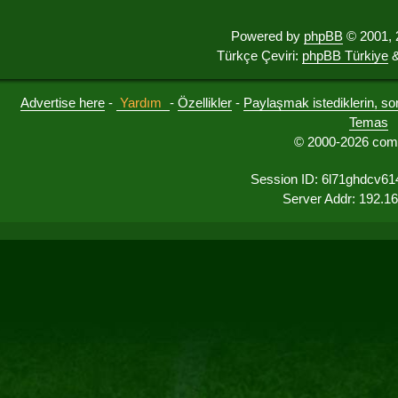
Powered by
phpBB
© 2001, 
Türkçe Çeviri:
phpBB Türkiye
&
Advertise here
-
Yardım
-
Özellikler
-
Paylaşmak istediklerin, sorul
Temas
© 2000-2026 comu
Session ID: 6l71ghdcv61
Server Addr: 192.1