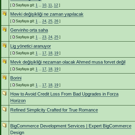
[
Sayfaya git:
1
...
10
,
11
,
12
]
Mevki değişikliği ne zaman yapılacak
[
Sayfaya git:
1
...
24
,
25
,
26
]
Gervinho orta saha
[
Sayfaya git:
1
...
23
,
24
,
25
]
Lig yönetici aranuyor
[
Sayfaya git:
1
...
17
,
18
,
19
]
Mevk değişikliği nezaman olacak Ahmed musa forvet değil
[
Sayfaya git:
1
...
17
,
18
,
19
]
Borini
[
Sayfaya git:
1
...
17
,
18
,
19
]
How to Avoid Credit Loss From Bad Upgrades in Forza
Horizon
Refined Simplicity Crafted for True Romance
BigCommerce Development Services | Expert BigCommerce
Design