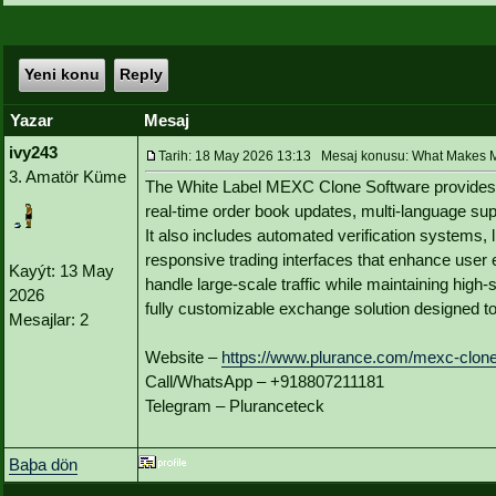
Yeni konu
Reply
Yazar
Mesaj
ivy243
Tarih: 18 May 2026 13:13 Mesaj konusu: What Makes ME
3. Amatör Küme
The White Label MEXC Clone Software provides 
real-time order book updates, multi-language suppor
It also includes automated verification systems,
responsive trading interfaces that enhance user 
Kayýt: 13 May
handle large-scale traffic while maintaining high
2026
fully customizable exchange solution designed to
Mesajlar: 2
Website –
https://www.plurance.com/mexc-clone
Call/WhatsApp – +918807211181
Telegram – Pluranceteck
Baþa dön