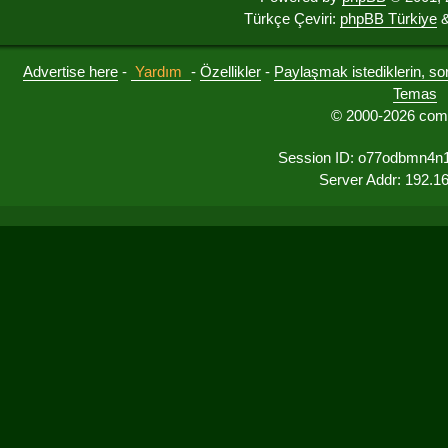
Türkçe Çeviri:
phpBB Türkiye
&
Advertise here
-
Yardım
-
Özellikler
-
Paylaşmak istediklerin, sorul
Temas
© 2000-2026 comu
Session ID: o77odbmn4n1
Server Addr: 192.1