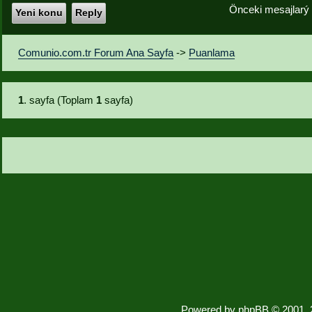
Önceki mesajlarý
Yeni konu
Reply
Comunio.com.tr Forum Ana Sayfa
->
Puanlama
1
. sayfa (Toplam
1
sayfa)
Powered by
phpBB
© 2001, 