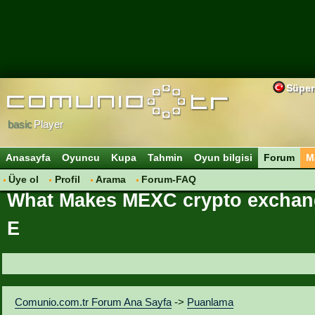
Süper
basic
Player
Anasayfa
Oyuncu
Kupa
Tahmin
Oyun bilgisi
Forum
M
Üye ol
Profil
Arama
Forum-FAQ
What Makes MEXC crypto exchange
E
Comunio.com.tr Forum Ana Sayfa
->
Puanlama