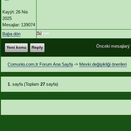
Kayýt: 26 Nis
2025
Mesajlar: 139074
Baþa dön
Önceki mesajlarý
Yeni konu
Reply
Comunio.com.tr Forum Ana Sayfa
->
Mevki değişikliği önerileri
1
. sayfa (Toplam
27
sayfa)