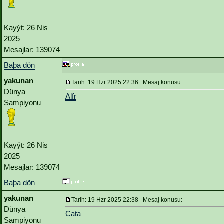
Kayýt: 26 Nis
2025
Mesajlar: 139074
Baþa dön
yakunan
Tarih: 19 Hzr 2025 22:36 Mesaj konusu:
Dünya
Alfr
Sampiyonu
Kayýt: 26 Nis
2025
Mesajlar: 139074
Baþa dön
yakunan
Tarih: 19 Hzr 2025 22:38 Mesaj konusu:
Dünya
Cata
Sampiyonu