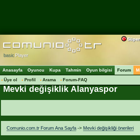
Süper
basic
Player
Anasayfa
Oyuncu
Kupa
Tahmin
Oyun bilgisi
Forum
M
Üye ol
Profil
Arama
Forum-FAQ
Mevki değişiklik Alanyaspor
Comunio.com.tr Forum Ana Sayfa
->
Mevki değişikliği önerileri