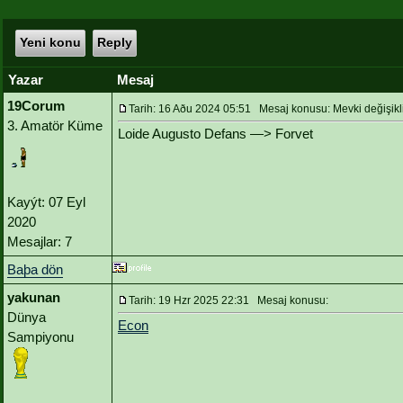
Yeni konu
Reply
Yazar
Mesaj
19Corum
Tarih: 16 Aðu 2024 05:51 Mesaj konusu: Mevki değişikl
3. Amatör Küme
Loide Augusto Defans —> Forvet
Kayýt: 07 Eyl
2020
Mesajlar: 7
Baþa dön
yakunan
Tarih: 19 Hzr 2025 22:31 Mesaj konusu:
Dünya
Econ
Sampiyonu