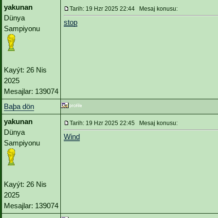
yakunan
Tarih: 19 Hzr 2025 22:44 Mesaj konusu:
Dünya
stop
Sampiyonu
Kayýt: 26 Nis
2025
Mesajlar: 139074
Baþa dön
yakunan
Tarih: 19 Hzr 2025 22:45 Mesaj konusu:
Dünya
Wind
Sampiyonu
Kayýt: 26 Nis
2025
Mesajlar: 139074