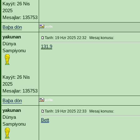
Kayýt: 26 Nis
2025
Mesajlar: 135753
Baþa dön
yakunan
Tarih: 19 Hzr 2025 22:32 Mesaj konusu:
Dünya
131.9
Sampiyonu
Kayýt: 26 Nis
2025
Mesajlar: 135753
Baþa dön
yakunan
Tarih: 19 Hzr 2025 22:33 Mesaj konusu:
Dünya
Bett
Sampiyonu