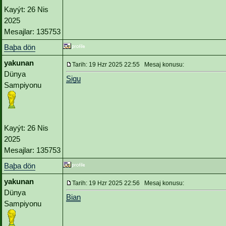
Kayýt: 26 Nis
2025
Mesajlar: 135753
Baþa dön
yakunan
Tarih: 19 Hzr 2025 22:55 Mesaj konusu:
Dünya
Sigu
Sampiyonu
Kayýt: 26 Nis
2025
Mesajlar: 135753
Baþa dön
yakunan
Tarih: 19 Hzr 2025 22:56 Mesaj konusu:
Dünya
Bian
Sampiyonu