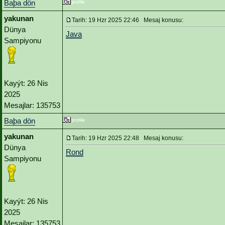
Baþa dön
yakunan
Tarih: 19 Hzr 2025 22:46 Mesaj konusu:
Dünya
Java
Sampiyonu
Kayýt: 26 Nis
2025
Mesajlar: 135753
Baþa dön
yakunan
Tarih: 19 Hzr 2025 22:48 Mesaj konusu:
Dünya
Rond
Sampiyonu
Kayýt: 26 Nis
2025
Mesajlar: 135753