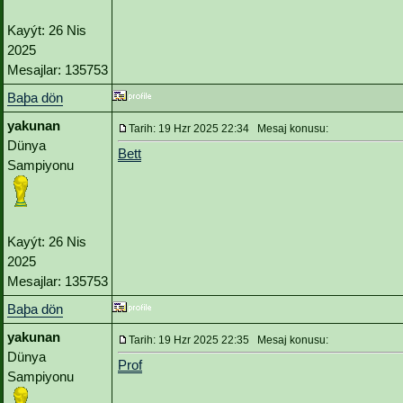
Kayýt: 26 Nis
2025
Mesajlar: 135753
Baþa dön
yakunan
Tarih: 19 Hzr 2025 22:34 Mesaj konusu:
Dünya
Bett
Sampiyonu
Kayýt: 26 Nis
2025
Mesajlar: 135753
Baþa dön
yakunan
Tarih: 19 Hzr 2025 22:35 Mesaj konusu:
Dünya
Prof
Sampiyonu