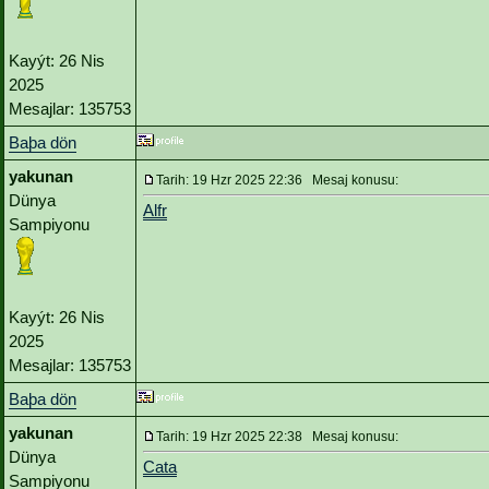
Kayýt: 26 Nis
2025
Mesajlar: 135753
Baþa dön
yakunan
Tarih: 19 Hzr 2025 22:36 Mesaj konusu:
Dünya
Alfr
Sampiyonu
Kayýt: 26 Nis
2025
Mesajlar: 135753
Baþa dön
yakunan
Tarih: 19 Hzr 2025 22:38 Mesaj konusu:
Dünya
Cata
Sampiyonu