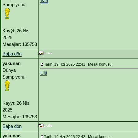
Vari
Sampiyonu
Kayýt: 26 Nis
2025
Mesajlar: 135753
Baþa dön
yakunan
Tarih: 19 Hzr 2025 22:41 Mesaj konusu:
Dünya
Ulti
Sampiyonu
Kayýt: 26 Nis
2025
Mesajlar: 135753
Baþa dön
yakunan
Tarih: 19 Hzr 2025 22:42 Mesaj konusu: