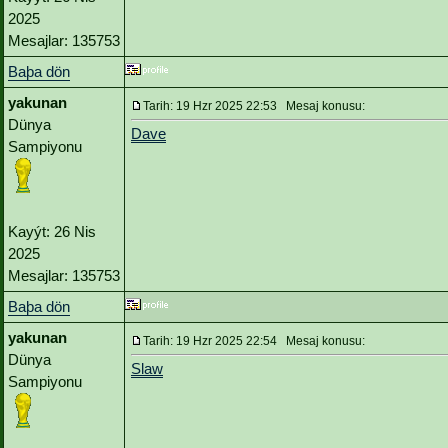
2025
Mesajlar: 135753
Baþa dön
yakunan
Tarih: 19 Hzr 2025 22:53 Mesaj konusu:
Dünya
Dave
Sampiyonu
Kayýt: 26 Nis
2025
Mesajlar: 135753
Baþa dön
yakunan
Tarih: 19 Hzr 2025 22:54 Mesaj konusu:
Dünya
Slaw
Sampiyonu