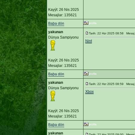
Kayýt: 26 Nis 2025
Mesajlar: 135621
Baþa dön
yakunan
Tarih: 22 Hzr 2025 08:58 Mesaj
Dünya Sampiyonu
Nint
Kayýt: 26 Nis 2025
Mesajlar: 135621
Baþa dön
yakunan
Tarih: 22 Hzr 2025 08:59 Mesaj
Dünya Sampiyonu
Xbox
Kayýt: 26 Nis 2025
Mesajlar: 135621
Baþa dön
yakunan
Tarih: 22 Hzr 2025 09:00 Mesaj