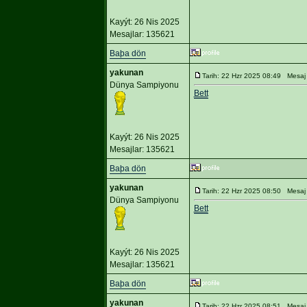
Kayýt: 26 Nis 2025
Mesajlar: 135621
Baþa dön
yakunan
Tarih: 22 Hzr 2025 08:49 Mesaj
Dünya Sampiyonu
Bett
Kayýt: 26 Nis 2025
Mesajlar: 135621
Baþa dön
yakunan
Tarih: 22 Hzr 2025 08:50 Mesaj
Dünya Sampiyonu
Bett
Kayýt: 26 Nis 2025
Mesajlar: 135621
Baþa dön
yakunan
Tarih: 22 Hzr 2025 08:51 Mesaj