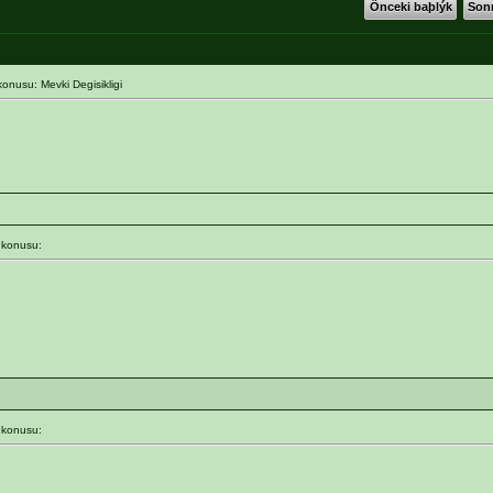
Önceki baþlýk
Sonr
onusu: Mevki Degisikligi
 konusu:
 konusu: