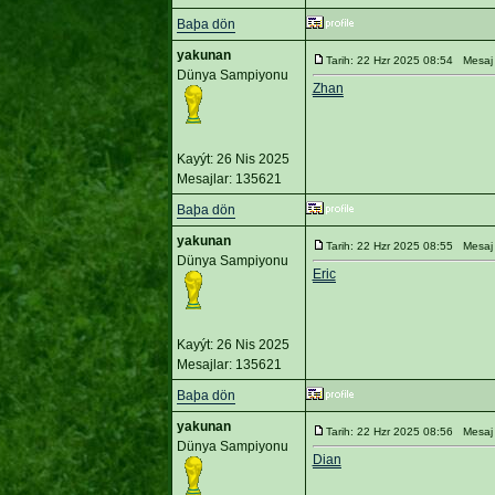
Baþa dön
yakunan
Tarih: 22 Hzr 2025 08:54 Mesaj
Dünya Sampiyonu
Zhan
Kayýt: 26 Nis 2025
Mesajlar: 135621
Baþa dön
yakunan
Tarih: 22 Hzr 2025 08:55 Mesaj
Dünya Sampiyonu
Eric
Kayýt: 26 Nis 2025
Mesajlar: 135621
Baþa dön
yakunan
Tarih: 22 Hzr 2025 08:56 Mesaj
Dünya Sampiyonu
Dian