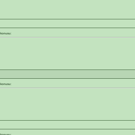
 konusu:
 konusu:
 konusu: