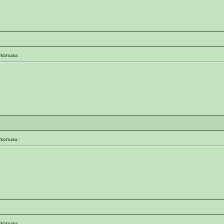
 konusu:
 konusu:
 konusu: