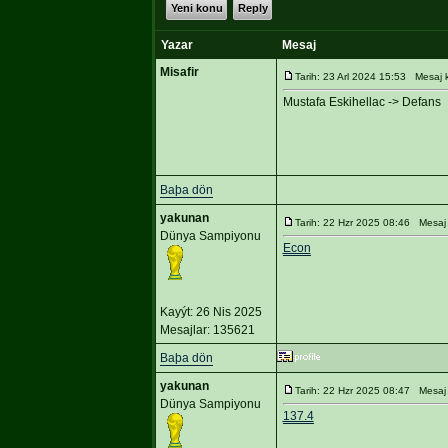
Yeni konu
Reply
Yazar
Mesaj
Misafir
Tarih: 23 Arl 2024 15:53 Mesaj k
Mustafa Eskihellac -> Defans
Baþa dön
yakunan
Tarih: 22 Hzr 2025 08:46 Mesaj
Dünya Sampiyonu
Econ
Kayýt: 26 Nis 2025
Mesajlar: 135621
Baþa dön
yakunan
Tarih: 22 Hzr 2025 08:47 Mesaj
Dünya Sampiyonu
137.4