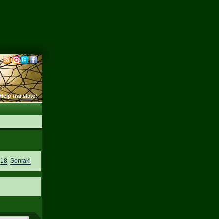
Help translate!
,
18
Sonraki