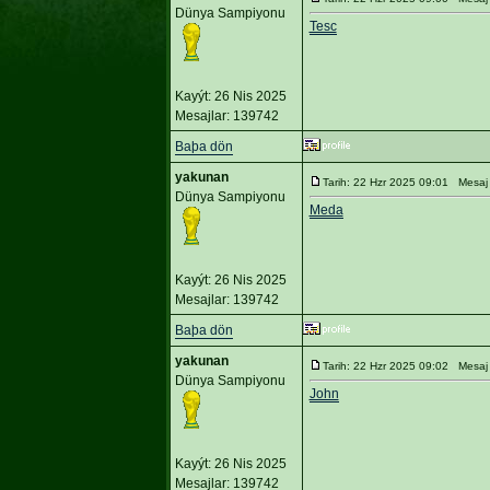
Dünya Sampiyonu
Tesc
Kayýt: 26 Nis 2025
Mesajlar: 139742
Baþa dön
yakunan
Tarih: 22 Hzr 2025 09:01 Mesaj
Dünya Sampiyonu
Meda
Kayýt: 26 Nis 2025
Mesajlar: 139742
Baþa dön
yakunan
Tarih: 22 Hzr 2025 09:02 Mesaj
Dünya Sampiyonu
John
Kayýt: 26 Nis 2025
Mesajlar: 139742