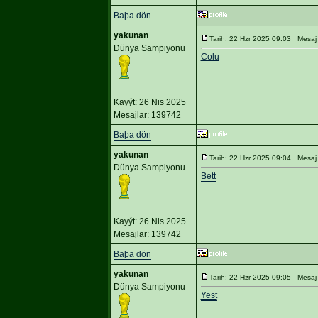
Baþa dön
yakunan
Tarih: 22 Hzr 2025 09:03 Mesaj
Dünya Sampiyonu
Colu
Kayýt: 26 Nis 2025
Mesajlar: 139742
Baþa dön
yakunan
Tarih: 22 Hzr 2025 09:04 Mesaj
Dünya Sampiyonu
Bett
Kayýt: 26 Nis 2025
Mesajlar: 139742
Baþa dön
yakunan
Tarih: 22 Hzr 2025 09:05 Mesaj
Dünya Sampiyonu
Yest