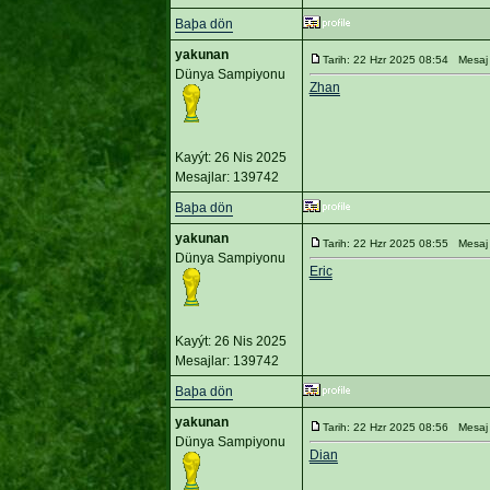
Baþa dön
yakunan
Tarih: 22 Hzr 2025 08:54 Mesaj
Dünya Sampiyonu
Zhan
Kayýt: 26 Nis 2025
Mesajlar: 139742
Baþa dön
yakunan
Tarih: 22 Hzr 2025 08:55 Mesaj
Dünya Sampiyonu
Eric
Kayýt: 26 Nis 2025
Mesajlar: 139742
Baþa dön
yakunan
Tarih: 22 Hzr 2025 08:56 Mesaj
Dünya Sampiyonu
Dian