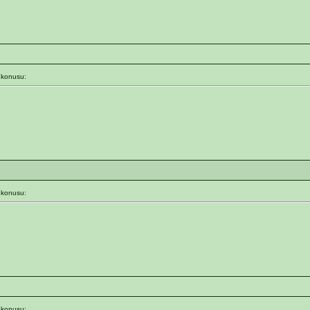
 konusu:
 konusu:
 konusu: