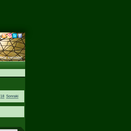
Help translate!
,
18
Sonraki