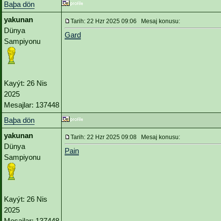
Baþa dön
yakunan
Tarih: 22 Hzr 2025 09:06 Mesaj konusu:
Dünya
Gard
Sampiyonu
Kayýt: 26 Nis
2025
Mesajlar: 137448
Baþa dön
yakunan
Tarih: 22 Hzr 2025 09:08 Mesaj konusu:
Dünya
Pain
Sampiyonu
Kayýt: 26 Nis
2025
Mesajlar: 137448