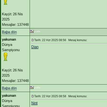
Kayýt: 26 Nis
2025
Mesajlar: 137448
Baþa dön
yakunan
Tarih: 22 Hzr 2025 08:56 Mesaj konusu:
Dünya
Dian
Sampiyonu
Kayýt: 26 Nis
2025
Mesajlar: 137448
Baþa dön
yakunan
Tarih: 22 Hzr 2025 08:58 Mesaj konusu:
Dünya
Nint
Sampiyonu