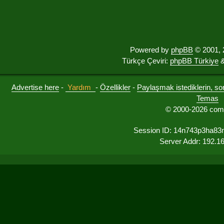
Powered by
phpBB
© 2001, 
Türkçe Çeviri:
phpBB Türkiye
&
Advertise here
-
Yardım
-
Özellikler
-
Paylaşmak istediklerin, sorul
Temas
© 2000-2026 comu
Session ID: 14n743p3ha8
Server Addr: 192.1