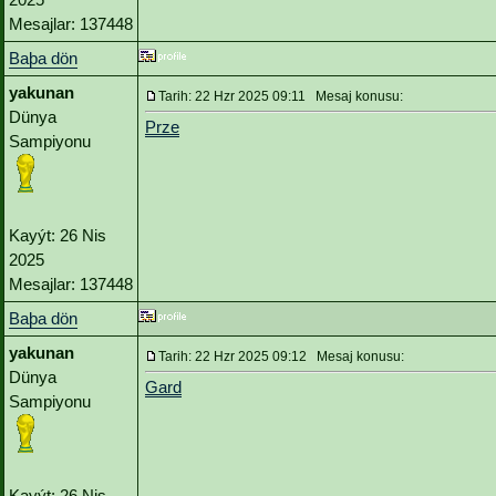
Mesajlar: 137448
Baþa dön
yakunan
Tarih: 22 Hzr 2025 09:11 Mesaj konusu:
Dünya
Prze
Sampiyonu
Kayýt: 26 Nis
2025
Mesajlar: 137448
Baþa dön
yakunan
Tarih: 22 Hzr 2025 09:12 Mesaj konusu:
Dünya
Gard
Sampiyonu
Kayýt: 26 Nis