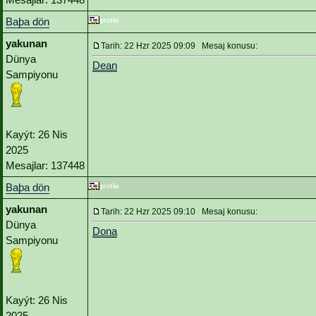
Baþa dön
yakunan
Tarih: 22 Hzr 2025 09:09 Mesaj konusu:
Dünya
Dean
Sampiyonu
Kayýt: 26 Nis
2025
Mesajlar: 137448
Baþa dön
yakunan
Tarih: 22 Hzr 2025 09:10 Mesaj konusu:
Dünya
Dona
Sampiyonu
Kayýt: 26 Nis
2025