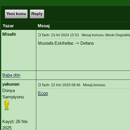
Yeni konu
Reply
Yazar
Mesaj
Misafir
Tarih: 23 Arl 2024 15:53 Mesaj konusu: Mevki Degisikli
Mustafa Eskihellac -> Defans
Baþa dön
yakunan
Tarih: 22 Hzr 2025 08:46 Mesaj konusu:
Dünya
Econ
Sampiyonu
Kayýt: 26 Nis
2025