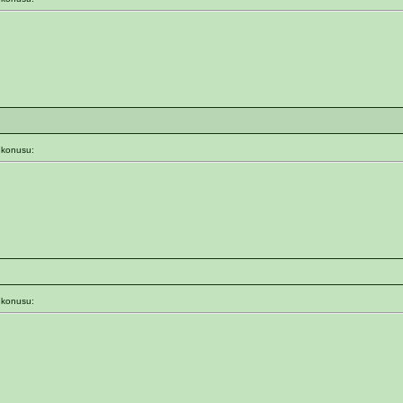
 konusu:
 konusu: