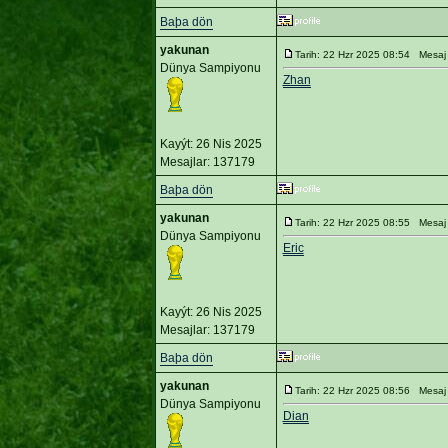
Baþa dön
yakunan
Tarih: 22 Hzr 2025 08:54 Mesaj
Dünya Sampiyonu
Zhan
Kayýt: 26 Nis 2025
Mesajlar: 137179
Baþa dön
yakunan
Tarih: 22 Hzr 2025 08:55 Mesaj
Dünya Sampiyonu
Eric
Kayýt: 26 Nis 2025
Mesajlar: 137179
Baþa dön
yakunan
Tarih: 22 Hzr 2025 08:56 Mesaj
Dünya Sampiyonu
Dian