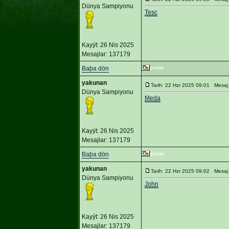
Dünya Sampiyonu
Tesc
Kayýt: 26 Nis 2025
Mesajlar: 137179
Baþa dön
yakunan
Tarih: 22 Hzr 2025 09:01 Mesaj
Dünya Sampiyonu
Meda
Kayýt: 26 Nis 2025
Mesajlar: 137179
Baþa dön
yakunan
Tarih: 22 Hzr 2025 09:02 Mesaj
Dünya Sampiyonu
John
Kayýt: 26 Nis 2025
Mesajlar: 137179