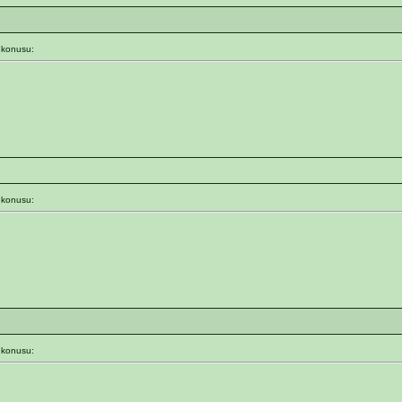
 konusu:
 konusu:
 konusu: