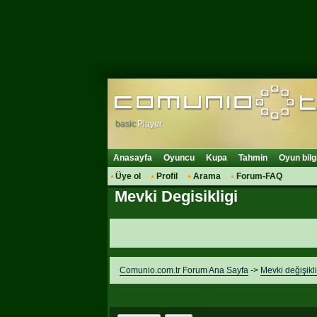
basic
Player
Anasayfa
Oyuncu
Kupa
Tahmin
Oyun bilg
Üye ol
Profil
Arama
Forum-FAQ
Mevki Degisikligi
Comunio.com.tr Forum Ana Sayfa
->
Mevki değişikli