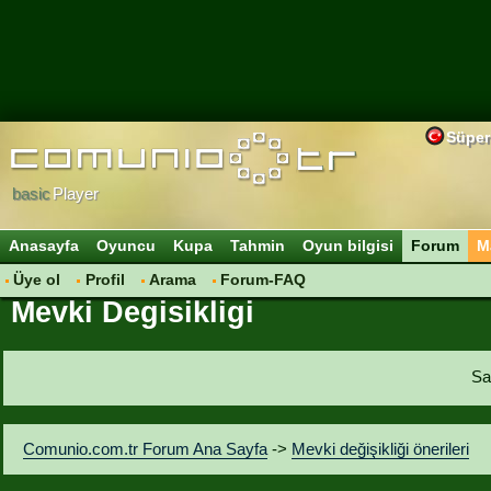
Süper
basic
Player
Anasayfa
Oyuncu
Kupa
Tahmin
Oyun bilgisi
Forum
M
Üye ol
Profil
Arama
Forum-FAQ
Mevki Degisikligi
Sa
Comunio.com.tr Forum Ana Sayfa
->
Mevki değişikliği önerileri