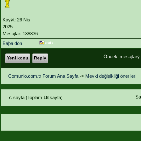
Kayýt: 26 Nis
2025
Mesajlar: 138836
Baþa dön
Önceki mesajlarý
Yeni konu
Reply
Comunio.com.tr Forum Ana Sayfa
->
Mevki değişikliği önerileri
Sa
7
. sayfa (Toplam
18
sayfa)