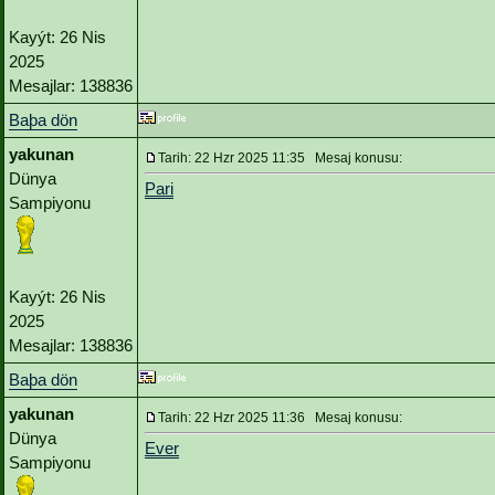
Kayýt: 26 Nis
2025
Mesajlar: 138836
Baþa dön
yakunan
Tarih: 22 Hzr 2025 11:35 Mesaj konusu:
Dünya
Pari
Sampiyonu
Kayýt: 26 Nis
2025
Mesajlar: 138836
Baþa dön
yakunan
Tarih: 22 Hzr 2025 11:36 Mesaj konusu:
Dünya
Ever
Sampiyonu