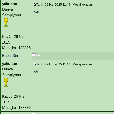
yakunan
Tarih: 22 Hzr 2025 11:45 Mesaj konusu:
Dünya
Keit
Sampiyonu
Kayýt: 26 Nis
2025
Mesajlar: 138836
Baþa dön
yakunan
Tarih: 22 Hzr 2025 11:46 Mesaj konusu:
Dünya
XVII
Sampiyonu
Kayýt: 26 Nis
2025
Mesajlar: 138836