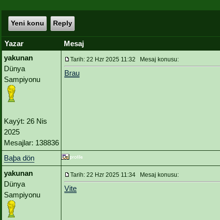
Yeni konu
Reply
Yazar
Mesaj
yakunan
Tarih: 22 Hzr 2025 11:32 Mesaj konusu:
Dünya
Brau
Sampiyonu
Kayýt: 26 Nis
2025
Mesajlar: 138836
Baþa dön
yakunan
Tarih: 22 Hzr 2025 11:34 Mesaj konusu:
Dünya
Vite
Sampiyonu