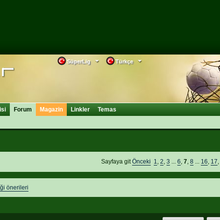
SüperLig
Türkçe
isi
Forum
Magazin
Linkler
Temas
Sayfaya git
Önceki
1
,
2
,
3
...
6
,
7
,
8
...
16
,
17
ği önerileri