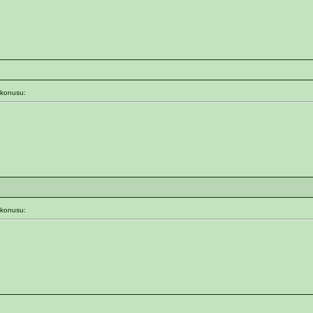
 konusu:
 konusu: