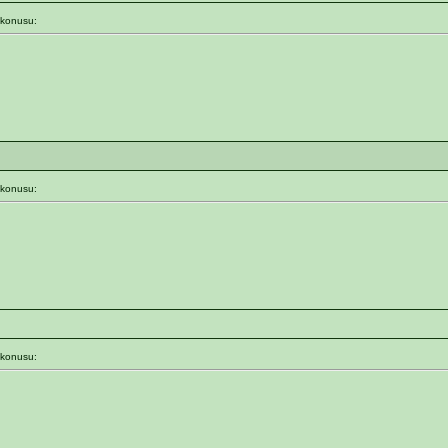
 konusu:
 konusu:
 konusu: