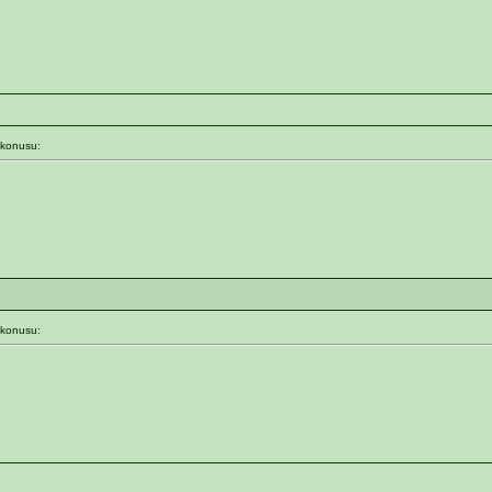
 konusu:
 konusu: