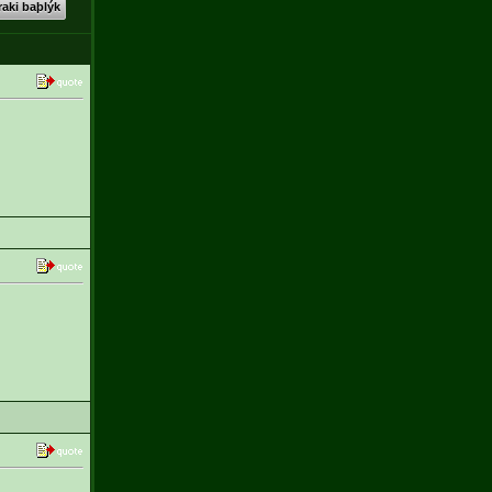
aki baþlýk