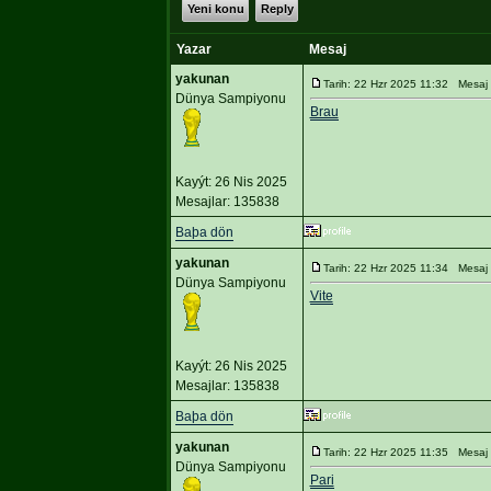
Yeni konu
Reply
Yazar
Mesaj
yakunan
Tarih: 22 Hzr 2025 11:32 Mesaj
Dünya Sampiyonu
Brau
Kayýt: 26 Nis 2025
Mesajlar: 135838
Baþa dön
yakunan
Tarih: 22 Hzr 2025 11:34 Mesaj
Dünya Sampiyonu
Vite
Kayýt: 26 Nis 2025
Mesajlar: 135838
Baþa dön
yakunan
Tarih: 22 Hzr 2025 11:35 Mesaj
Dünya Sampiyonu
Pari