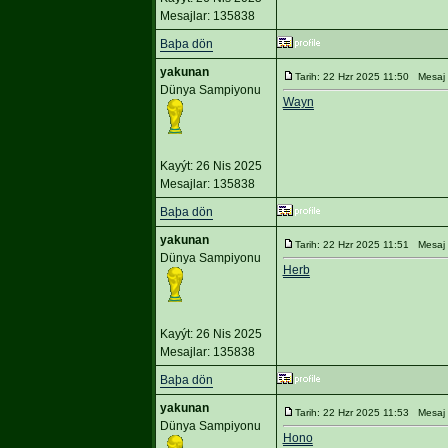
Mesajlar: 135838
Baþa dön
yakunan
Tarih: 22 Hzr 2025 11:50 Mesaj
Dünya Sampiyonu
Wayn
Kayýt: 26 Nis 2025
Mesajlar: 135838
Baþa dön
yakunan
Tarih: 22 Hzr 2025 11:51 Mesaj
Dünya Sampiyonu
Herb
Kayýt: 26 Nis 2025
Mesajlar: 135838
Baþa dön
yakunan
Tarih: 22 Hzr 2025 11:53 Mesaj
Dünya Sampiyonu
Hono