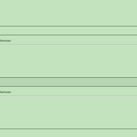
 konusu:
 konusu: