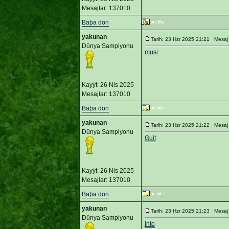
Mesajlar: 137010
Baþa dön
yakunan
Tarih: 23 Hzr 2025 21:21 Mesaj
Dünya Sampiyonu
musi
Kayýt: 26 Nis 2025
Mesajlar: 137010
Baþa dön
yakunan
Tarih: 23 Hzr 2025 21:22 Mesaj
Dünya Sampiyonu
Guit
Kayýt: 26 Nis 2025
Mesajlar: 137010
Baþa dön
yakunan
Tarih: 23 Hzr 2025 21:23 Mesaj
Dünya Sampiyonu
Into