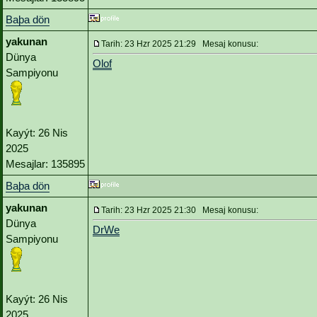
Baþa dön
yakunan
Tarih: 23 Hzr 2025 21:29 Mesaj konusu:
Dünya
Olof
Sampiyonu
Kayýt: 26 Nis
2025
Mesajlar: 135895
Baþa dön
yakunan
Tarih: 23 Hzr 2025 21:30 Mesaj konusu:
Dünya
DrWe
Sampiyonu
Kayýt: 26 Nis
2025