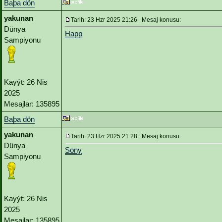
Baþa dön
yakunan
Tarih: 23 Hzr 2025 21:26 Mesaj konusu:
Dünya
Happ
Sampiyonu
Kayýt: 26 Nis
2025
Mesajlar: 135895
Baþa dön
yakunan
Tarih: 23 Hzr 2025 21:28 Mesaj konusu:
Dünya
Sony
Sampiyonu
Kayýt: 26 Nis
2025
Mesajlar: 135895