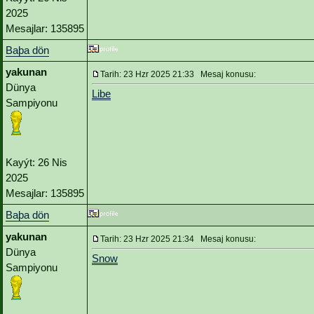
2025
Mesajlar: 135895
Baþa dön
yakunan
Tarih: 23 Hzr 2025 21:33 Mesaj konusu:
Dünya
Libe
Sampiyonu
Kayýt: 26 Nis
2025
Mesajlar: 135895
Baþa dön
yakunan
Tarih: 23 Hzr 2025 21:34 Mesaj konusu:
Dünya
Snow
Sampiyonu