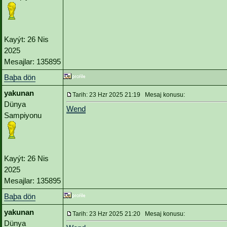
Kayýt: 26 Nis
2025
Mesajlar: 135895
Baþa dön
yakunan
Tarih: 23 Hzr 2025 21:19 Mesaj konusu:
Dünya
Wend
Sampiyonu
Kayýt: 26 Nis
2025
Mesajlar: 135895
Baþa dön
yakunan
Tarih: 23 Hzr 2025 21:20 Mesaj konusu:
Dünya