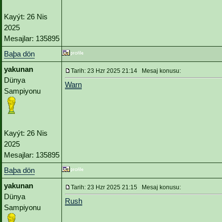
Kayýt: 26 Nis
2025
Mesajlar: 135895
Baþa dön
yakunan
Tarih: 23 Hzr 2025 21:14 Mesaj konusu:
Dünya
Warn
Sampiyonu
Kayýt: 26 Nis
2025
Mesajlar: 135895
Baþa dön
yakunan
Tarih: 23 Hzr 2025 21:15 Mesaj konusu:
Dünya
Rush
Sampiyonu