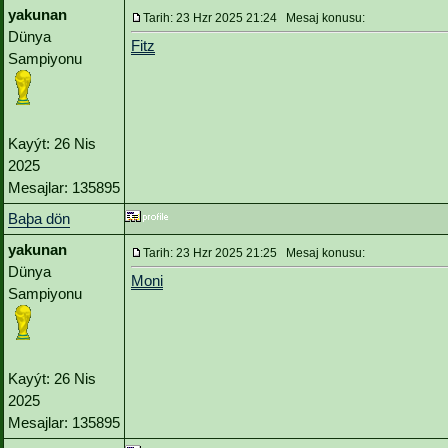
yakunan
Tarih: 23 Hzr 2025 21:24 Mesaj konusu:
Dünya
Fitz
Sampiyonu
Kayýt: 26 Nis
2025
Mesajlar: 135895
Baþa dön
yakunan
Tarih: 23 Hzr 2025 21:25 Mesaj konusu:
Dünya
Moni
Sampiyonu
Kayýt: 26 Nis
2025
Mesajlar: 135895