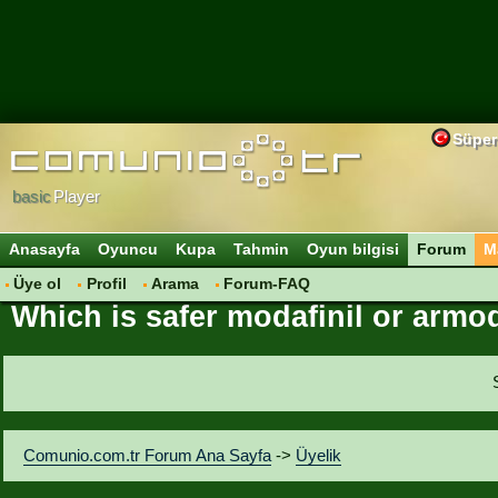
Süper
basic
Player
Anasayfa
Oyuncu
Kupa
Tahmin
Oyun bilgisi
Forum
M
Üye ol
Profil
Arama
Forum-FAQ
Which is safer modafinil or armod
Comunio.com.tr Forum Ana Sayfa
->
Üyelik