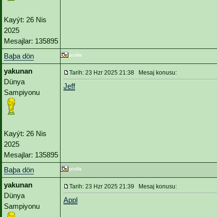
Kayýt: 26 Nis
2025
Mesajlar: 135895
Baþa dön
yakunan
Tarih: 23 Hzr 2025 21:38 Mesaj konusu:
Dünya
Jeff
Sampiyonu
Kayýt: 26 Nis
2025
Mesajlar: 135895
Baþa dön
yakunan
Tarih: 23 Hzr 2025 21:39 Mesaj konusu:
Dünya
Appl
Sampiyonu