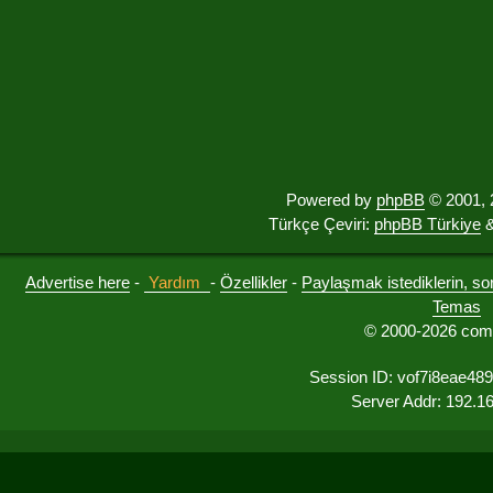
Powered by
phpBB
© 2001, 
Türkçe Çeviri:
phpBB Türkiye
&
Advertise here
-
Yardım
-
Özellikler
-
Paylaşmak istediklerin, sorul
Temas
© 2000-2026 comu
Session ID: vof7i8eae48
Server Addr: 192.1