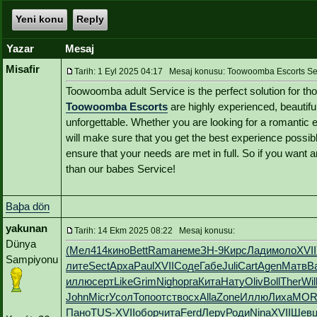
Yeni konu
Reply
Yazar
Mesaj
Misafir
Tarih: 1 Eyl 2025 04:17 Mesaj konusu: Toowoomba Escorts Serv
Toowoomba adult Service is the perfect solution for tho
Toowoomba Escorts
are highly experienced, beautif
unforgettable. Whether you are looking for a romantic 
will make sure that you get the best experience possibl
ensure that your needs are met in full. So if you want
than our babes Service!
Baþa dön
yakunan
Tarih: 14 Ekm 2025 08:22 Mesaj konusu:
Dünya
(Мел
414
кино
Bett
Rama
неме
ЗН-9
Кирс
Лади
моло
XVII
Sampiyonu
лите
Sect
Арха
Paul
XVII
Соде
Габе
Juli
Cart
Agen
Матв
В
иллю
серт
Like
Grim
Nigh
орга
Кита
Нату
Oliv
Boll
Ther
Wil
John
Micr
Усол
Топо
отст
восх
Alla
Zone
Иллю
Лиха
MO
Пано
TUS-
XVII
обор
чита
Ferd
Леру
Роди
Nina
XVII
Шев