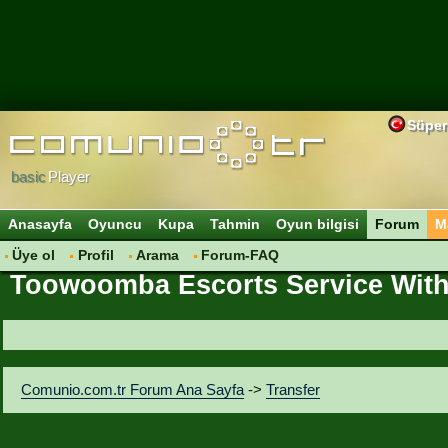
Süper
basic
Player
Anasayfa
Oyuncu
Kupa
Tahmin
Oyun bilgisi
Forum
M
Üye ol
Profil
Arama
Forum-FAQ
Toowoomba Escorts Service With 
Comunio.com.tr Forum Ana Sayfa
->
Transfer