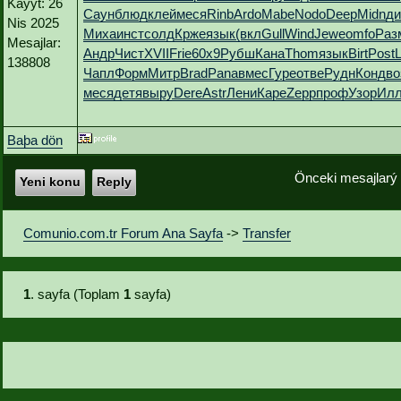
Kayýt: 26
Саун
блюд
клей
меся
Rinb
Ardo
Mabe
Nodo
Deep
Midn
ди
Nis 2025
Миха
инст
солд
Крже
язык
(вкл
Gull
Wind
Jewe
omfo
Раз
Mesajlar:
Андр
Чист
XVII
Frie
60х9
Рубш
Кана
Thom
язык
Birt
Post
138808
Чапл
Форм
Митр
Brad
Pana
вмес
Гуре
отве
Рудн
Конд
во
меся
детя
выру
Dere
Astr
Лени
Каре
Zepp
проф
Узор
Ил
Baþa dön
Önceki mesajlarý
Yeni konu
Reply
Comunio.com.tr Forum Ana Sayfa
->
Transfer
1
. sayfa (Toplam
1
sayfa)