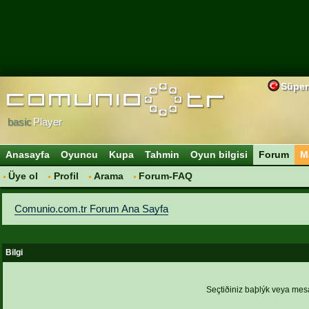
Süper
basic
Player
Anasayfa
Oyuncu
Kupa
Tahmin
Oyun bilgisi
Forum
M
Üye ol
Profil
Arama
Forum-FAQ
Comunio.com.tr Forum Ana Sayfa
Bilgi
Seçtiðiniz baþlýk veya me