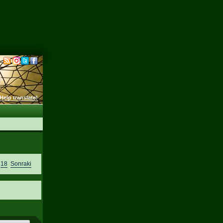
Help translate!
,
18
Sonraki