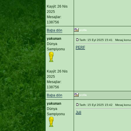
Kayýt: 26 Nis
2025
Mesajlar:
138756
Baþa dön
yakunan
Tarih: 15 Eyl 2025 15:41 Mesaj konu
Dünya
PERF
Sampiyonu
Kayýt: 26 Nis
2025
Mesajlar:
138756
Baþa dön
yakunan
Tarih: 15 Eyl 2025 15:42 Mesaj konu
Dünya
Juli
Sampiyonu