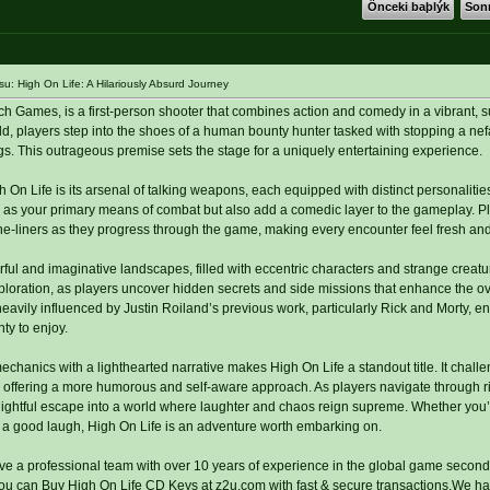
Önceki baþlýk
Sonr
: High On Life: A Hilariously Absurd Journey
 Games, is a first-person shooter that combines action and comedy in a vibrant, s
rld, players step into the shoes of a human bounty hunter tasked with stopping a nef
gs. This outrageous premise sets the stage for a uniquely entertaining experience.
h On Life is its arsenal of talking weapons, each equipped with distinct personaliti
 as your primary means of combat but also add a comedic layer to the gameplay. P
one-liners as they progress through the game, making every encounter feel fresh an
ful and imaginative landscapes, filled with eccentric characters and strange creatu
loration, as players uncover hidden secrets and side missions that enhance the ov
avily influenced by Justin Roiland’s previous work, particularly Rick and Morty, en
ty to enjoy.
chanics with a lighthearted narrative makes High On Life a standout title. It chall
s, offering a more humorous and self-aware approach. As players navigate through r
ightful escape into a world where laughter and chaos reign supreme. Whether you’r
r a good laugh, High On Life is an adventure worth embarking on.
ve a professional team with over 10 years of experience in the global game second
you can Buy High On Life CD Keys at z2u.com with fast & secure transactions.We h