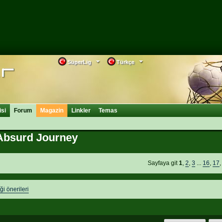
SüperLig
Türkçe
isi
Forum
Magazin
Linkler
Temas
 Absurd Journey
Sayfaya git
1
,
2
,
3
...
16
,
17
ği önerileri