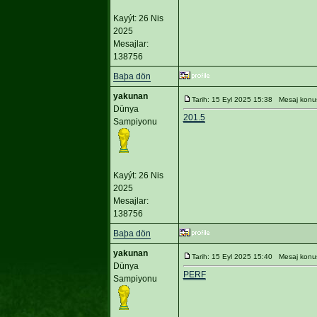
Kayýt: 26 Nis
2025
Mesajlar:
138756
Baþa dön
yakunan
Tarih: 15 Eyl 2025 15:38 Mesaj konu
Dünya
201.5
Sampiyonu
Kayýt: 26 Nis
2025
Mesajlar:
138756
Baþa dön
yakunan
Tarih: 15 Eyl 2025 15:40 Mesaj konu
Dünya
PERF
Sampiyonu