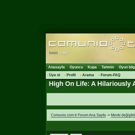
basic
Player
Anasayfa
Oyuncu
Kupa
Tahmin
Oyun bilg
Üye ol
Profil
Arama
Forum-FAQ
High On Life: A Hilariously
Comunio.com.tr Forum Ana Sayfa
->
Mevki değişikli