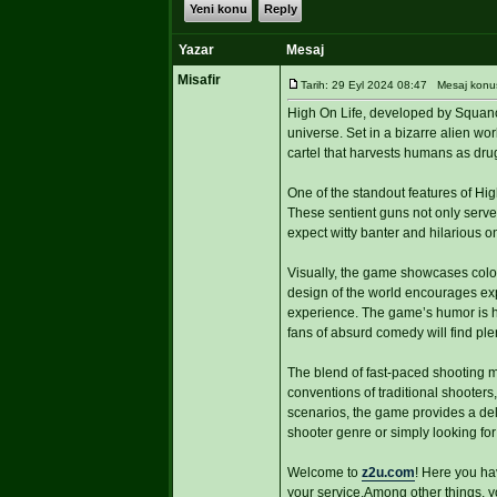
Yeni konu
Reply
Yazar
Mesaj
Misafir
Tarih: 29 Eyl 2024 08:47 Mesaj konusu
High On Life, developed by Squanch
universe. Set in a bizarre alien wo
cartel that harvests humans as dru
One of the standout features of Hig
These sentient guns not only serve
expect witty banter and hilarious 
Visually, the game showcases color
design of the world encourages exp
experience. The game’s humor is he
fans of absurd comedy will find plen
The blend of fast-paced shooting me
conventions of traditional shooter
scenarios, the game provides a del
shooter genre or simply looking fo
Welcome to
z2u.com
! Here you ha
your service.Among other things, 