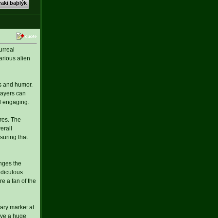
aki baþlýk
urreal
arious alien
es and humor.
layers can
d engaging.
res. The
erall
suring that
enges the
idiculous
e a fan of the
ary market at
ave a huge