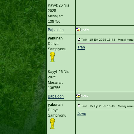
Kayýt: 26 Nis
2025
Mesajlar:
138756
Baþa dön
yakunan
Tarih: 15 Eyl 2025 15:43 Mesaj konu
Dünya
Tran
Sampiyonu
Kayýt: 26 Nis
2025
Mesajlar:
138756
Baþa dön
yakunan
Tarih: 15 Eyl 2025 15:45 Mesaj konu
Dünya
Jewe
Sampiyonu