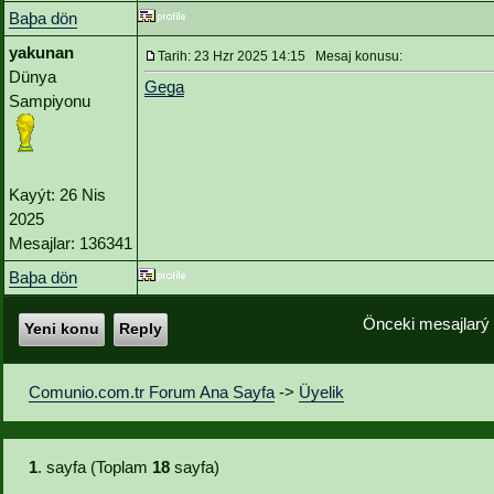
Baþa dön
yakunan
Tarih: 23 Hzr 2025 14:15 Mesaj konusu:
Dünya
Gega
Sampiyonu
Kayýt: 26 Nis
2025
Mesajlar: 136341
Baþa dön
Önceki mesajlarý
Yeni konu
Reply
Comunio.com.tr Forum Ana Sayfa
->
Üyelik
1
. sayfa (Toplam
18
sayfa)