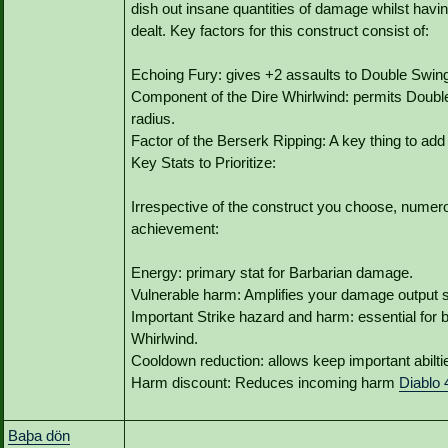
dish out insane quantities of damage whilst havi
dealt. Key factors for this construct consist of:
Echoing Fury: gives +2 assaults to Double Swin
Component of the Dire Whirlwind: permits Double
radius.
Factor of the Berserk Ripping: A key thing to ad
Key Stats to Prioritize:
Irrespective of the construct you choose, numerou
achievement:
Energy: primary stat for Barbarian damage.
Vulnerable harm: Amplifies your damage output su
Important Strike hazard and harm: essential fo
Whirlwind.
Cooldown reduction: allows keep important abilties
Harm discount: Reduces incoming harm
Diablo 
Baþa dön