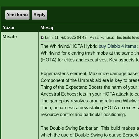
Yeni konu
Reply
Yazar
Mesaj
Misafir
Tarih: 11 Þub 2025 04:48 Mesaj konusu: This build le
The Whirlwind/HOTA Hybrid
buy Diablo 4 Items
:
Whirlwind for clearing trash mobs at the same ti
(HOTA) for elites and executives. Key aspects f
Edgemaster's element: Maximize damage based o
Component of the Umbral: aid era is key to prese
Thing of the Expectant: Boosts the harm of your n
Ancestral Echoes: lets in your HOTA attack to c
The gameplay revolves around retaining Whirlwin
Then, unharness a devastating HOTA on excessive-
resource control and particular positioning.
The Double Swing Barbarian: This build makes a s
which the use of Double Swing to cause Berserki