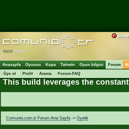
Süper
basic
Player
Anasayfa
Oyuncu
Kupa
Tahmin
Oyun bilgisi
Forum
M
Üye ol
Profil
Arama
Forum-FAQ
This build leverages the consta
Comunio.com.tr Forum Ana Sayfa
->
Üyelik