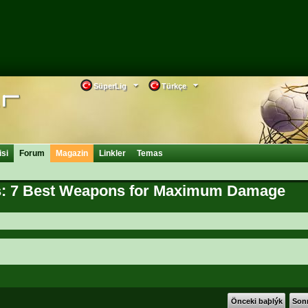
SüperLig
Türkçe
isi
Forum
Magazin
Linkler
Temas
s: 7 Best Weapons for Maximum Damage
Önceki baþlýk
Sonr