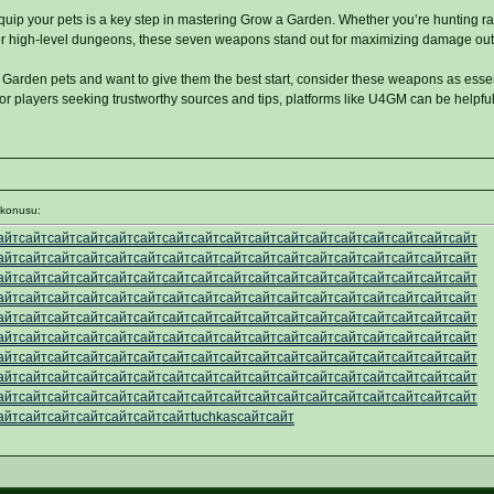
quip your pets is a key step in mastering Grow a Garden. Whether you’re hunting r
for high-level dungeons, these seven weapons stand out for maximizing damage out
a Garden pets and want to give them the best start, consider these weapons as essen
r players seeking trustworthy sources and tips, platforms like U4GM can be helpful
 konusu:
айт
сайт
сайт
сайт
сайт
сайт
сайт
сайт
сайт
сайт
сайт
сайт
сайт
сайт
сайт
сайт
сайт
айт
сайт
сайт
сайт
сайт
сайт
сайт
сайт
сайт
сайт
сайт
сайт
сайт
сайт
сайт
сайт
сайт
айт
сайт
сайт
сайт
сайт
сайт
сайт
сайт
сайт
сайт
сайт
сайт
сайт
сайт
сайт
сайт
сайт
айт
сайт
сайт
сайт
сайт
сайт
сайт
сайт
сайт
сайт
сайт
сайт
сайт
сайт
сайт
сайт
сайт
айт
сайт
сайт
сайт
сайт
сайт
сайт
сайт
сайт
сайт
сайт
сайт
сайт
сайт
сайт
сайт
сайт
айт
сайт
сайт
сайт
сайт
сайт
сайт
сайт
сайт
сайт
сайт
сайт
сайт
сайт
сайт
сайт
сайт
айт
сайт
сайт
сайт
сайт
сайт
сайт
сайт
сайт
сайт
сайт
сайт
сайт
сайт
сайт
сайт
сайт
айт
сайт
сайт
сайт
сайт
сайт
сайт
сайт
сайт
сайт
сайт
сайт
сайт
сайт
сайт
сайт
сайт
айт
сайт
сайт
сайт
сайт
сайт
сайт
сайт
сайт
сайт
сайт
сайт
сайт
сайт
сайт
сайт
сайт
айт
сайт
сайт
сайт
сайт
сайт
сайт
tuchkas
сайт
сайт