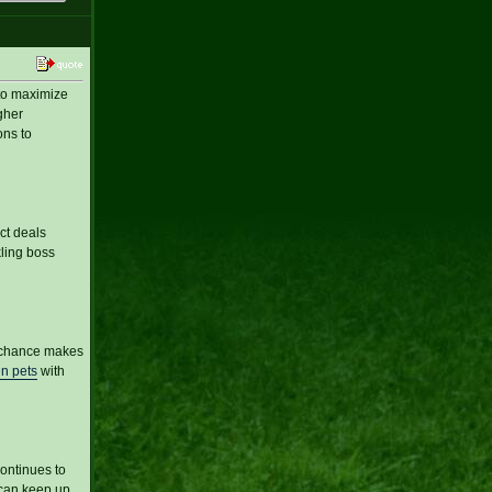
 to maximize
gher
ons to
ct deals
ling boss
it chance makes
n pets
with
continues to
 can keep up