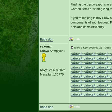
Finding the best weapons to e
Garden Items or strategizing 
If you’re looking to buy Grow 
components of your loadout. Fo
pets and items efficiently.
Baþa dön
yakunan
Tarih: 2 Ksm 2025 03:26 Mesaj
Dünya Sampiyonu
сайт
сайт
сайт
сайт
сайт
сайт
с
сайт
сайт
сайт
сайт
сайт
сайт
с
сайт
сайт
сайт
сайт
сайт
сайт
с
сайт
сайт
сайт
сайт
сайт
сайт
с
Kayýt: 26 Nis 2025
сайт
сайт
сайт
сайт
сайт
сайт
с
Mesajlar: 136770
сайт
сайт
сайт
сайт
сайт
сайт
с
сайт
сайт
сайт
сайт
сайт
сайт
с
сайт
сайт
сайт
сайт
сайт
сайт
с
сайт
сайт
сайт
сайт
сайт
сайт
с
сайт
сайт
сайт
сайт
сайт
сайт
с
Baþa dön