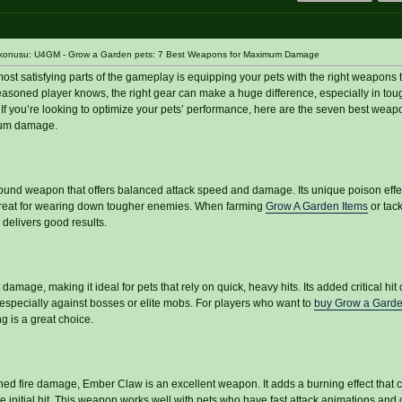
 konusu: U4GM - Grow a Garden pets: 7 Best Weapons for Maximum Damage
ost satisfying parts of the gameplay is equipping your pets with the right weapons
asoned player knows, the right gear can make a huge difference, especially in tou
f you’re looking to optimize your pets’ performance, here are the seven best weap
mum damage.
round weapon that offers balanced attack speed and damage. Its unique poison effe
great for wearing down tougher enemies. When farming
Grow A Garden Items
or tack
 delivers good results.
damage, making it ideal for pets that rely on quick, heavy hits. Its added critical h
, especially against bosses or elite mobs. For players who want to
buy Grow a Garde
ng is a great choice.
ained fire damage, Ember Claw is an excellent weapon. It adds a burning effect that 
initial hit. This weapon works well with pets who have fast attack animations and