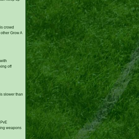
his crowd
 other Grow A
with
ing off
is slower than
n PvE
izing weapons