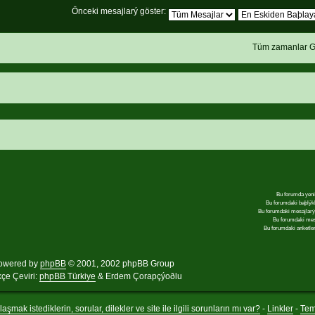
Önceki mesajlarý göster:
Tüm zamanlar G
Bu forumda yeni
Bu forumdaki baþlýk
Bu forumdaki mesajlar
Bu forumdaki me
Bu forumdaki anketle
owered by
phpBB
© 2001, 2002 phpBB Group
kçe Çeviri:
phpBB Türkiye
& Erdem Çorapçýoðlu
aşmak istediklerin, sorular, dilekler ve site ile ilgili sorunların mı var?
-
Linkler
-
Te