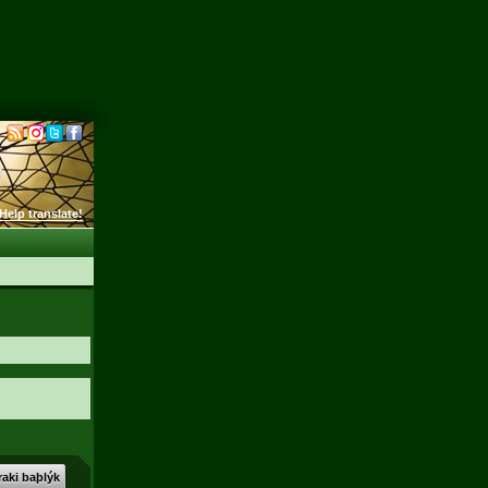
Help translate!
aki baþlýk