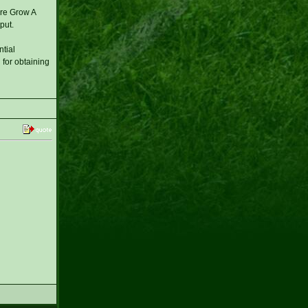
are Grow A
put.
tial
 for obtaining