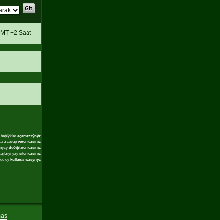
MT +2 Saat
 baþlýklar
açamazsýnýz
lara cevap
veremezsiniz
ýnýzý
deðiþtiremezsiniz
sajlarýnýzý
silemezsiniz
rde oy
kullanamazsýnýz
mas