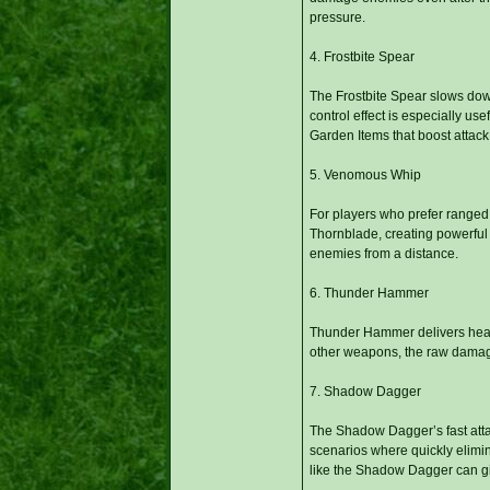
pressure.
4. Frostbite Spear
The Frostbite Spear slows down
control effect is especially 
Garden Items that boost attack
5. Venomous Whip
For players who prefer ranged
Thornblade, creating powerful
enemies from a distance.
6. Thunder Hammer
Thunder Hammer delivers heavy,
other weapons, the raw damage o
7. Shadow Dagger
The Shadow Dagger’s fast attack
scenarios where quickly elimin
like the Shadow Dagger can gi