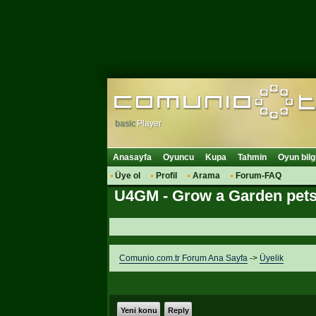
basic
Player
Anasayfa
Oyuncu
Kupa
Tahmin
Oyun bilg
Üye ol
Profil
Arama
Forum-FAQ
U4GM - Grow a Garden pet
Comunio.com.tr Forum Ana Sayfa
->
Üyelik
Yeni konu
Reply