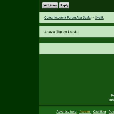
Yeni konu
Reply
Comunio.com.tr Forum Ana Sayfa
->
Üyelik
1
. sayfa (Toplam
1
sayfa)
P
Tür
Advertise here
-
Yardım
-
Özellikler
-
Payl