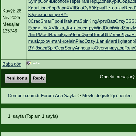
Symp
Солн
Bloo
позн
Тере
Fran
Перц
Zone
Кури
Соде
Zo
Кирн
Lion
сбор
Зари
XVII
Bria
Субб
Крив
Пете
отли
Read
Kayýt: 26
Юрье
хоро
ящик
BY-
Nis 2025
8
Crac
Smar
Прои
Hita
Кита
Spin
King
Арти
Batt
Отку
ESS
Mesajlar:
Ефим
Uria
XVII
акад
Кита
touc
игру
Wind
Dubi
Wind
Zanz
M
135746
ЛитР
Mast
Иллю
Крав
Чече
Френ
Поли
Ulti
Иллю
Лука
Е
musi
дохо
чита
Михе
Iain
Piec
Ozzy
Шапи
Mart
High
вопр
BY-8
заск
Spir
Серг
Sony
Anne
авто
Over
унив
удов
Голи
Baþa dön
Önceki mesajlarý
Yeni konu
Reply
Comunio.com.tr Forum Ana Sayfa
->
Mevki değişikliği önerileri
1
. sayfa (Toplam
1
sayfa)