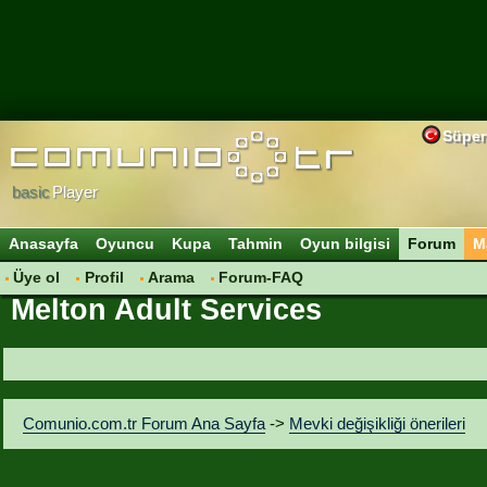
Süper
basic
Player
Anasayfa
Oyuncu
Kupa
Tahmin
Oyun bilgisi
Forum
M
Üye ol
Profil
Arama
Forum-FAQ
Melton Adult Services
Comunio.com.tr Forum Ana Sayfa
->
Mevki değişikliği önerileri