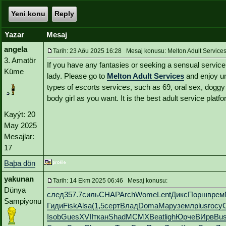
Yeni konu
Reply
Yazar
Mesaj
angela
Tarih: 23 Aðu 2025 16:28 Mesaj konusu: Melton Adult Service
3. Amatör
If you have any fantasies or seeking a sensual service
Küme
lady. Please go to
Melton Adult Services
and enjoy u
types of escorts services, such as 69, oral sex, doggy
body girl as you want. It is the best adult service platfo
Kayýt: 20
May 2025
Mesajlar:
17
Baþa dön
yakunan
Tarih: 14 Ekm 2025 06:46 Mesaj konusu:
Dünya
след
357.7
силь
CHAP
Arch
Wome
Lent
Дикс
Порш
врем
Sampiyonu
Гиди
Fisk
Alsa
(1,5
серт
Влад
Doma
Мару
земл
plus
госу
Isob
Gues
XVII
ткан
Shad
MCMX
Beat
ligh
Юрче
ВИрв
Bu