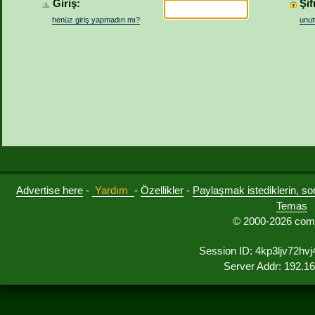
Giriş:
Şif
henüz giriş yapmadın mı?
unut
Advertise here
-
Yardım
-
Özellikler
-
Paylaşmak istediklerin, sorul
Temas
© 2000-2026 comu
Session ID: 4kp3ljv72hv
Server Addr: 192.1