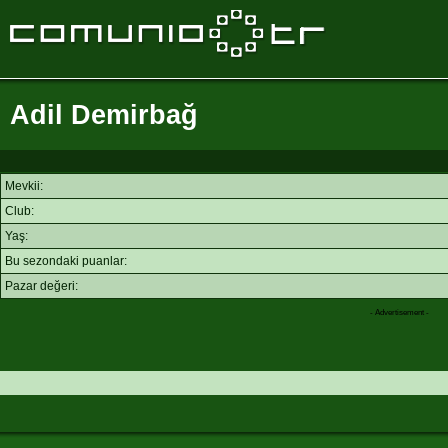
Adil Demirbağ
Mevkii:
Club:
Yaş:
Bu sezondaki puanlar:
Pazar değeri:
- Advertisement -